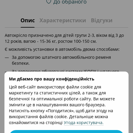
До обраного
Опис
Характеристики
Відгуки
Автокрісло призначено для дітей групи 2-3, віком від 3 до
12 років, вагою - 15-36 кг, ростом 100-150 см.
Є можливість установки в автомобіль двома способами:
За допомогою штатного автомобільного ременя
безпеки.
За допомогою вбудованої системи ISOFIX і штатного
ременя безпеки.
Ми дбаємо про вашу конфіденційність
Цей веб-сайт використовує файли cookie для
Два шару покриття:
маркетингу та статистичних цілей, а також для
безпечної та оптимальної роботи сайту. Ви можете
Перший шар EPS (спінений полістирол), що забезпечує
змінити це в налаштуваннях вашого браузера.
гальмування при зіткненні.
Натисніть кнопку «Погодитися», щоб дати згоду на
Другий шар - пінополіуретан, що забезпечує
використання файлів cookie. Детальніше можна
максимальний комфорт навіть під час довгих. поїздок;
ознайомитися на сторінці
Угода користувача
.