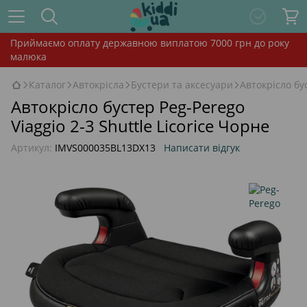
Приймаємо оплату державною виплатою 7000 грн до року
малюка
Каталог
Автокрісла
Бустери та аксесуари
Автокрісло бус
Автокрісло бустер Peg-Perego
Viaggio 2-3 Shuttle Licorice Чорне
Артикул:
IMVS000035BL13DX13
Написати відгук