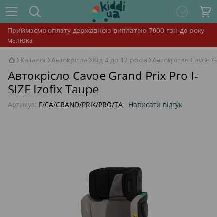
Приймаємо оплату державною виплатою 7000 грн до року
малюка
Каталог
Автокрісла
Від 4 до 12 років
Автокрісло Cavoe Gr
Автокрісло Cavoe Grand Prix Pro I-
SIZE Izofix Taupe
Артикул:
F/CA/GRAND/PRIX/PRO/TA
Написати відгук