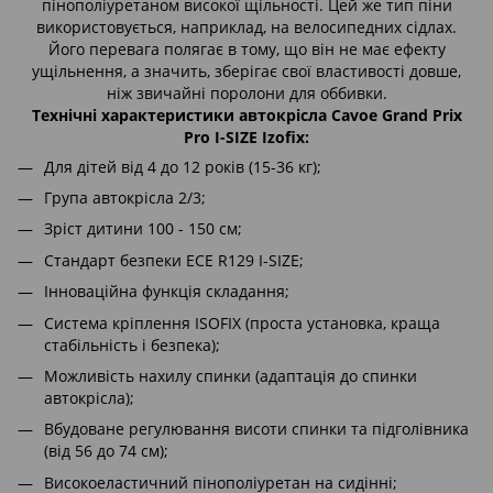
пінополіуретаном високої щільності. Цей же тип піни
використовується, наприклад, на велосипедних сідлах.
Його перевага полягає в тому, що він не має ефекту
ущільнення, а значить, зберігає свої властивості довше,
ніж звичайні поролони для оббивки.
Технічні характеристики автокрісла Cavoe Grand Prix
Pro I-SIZE Izofix:
Для дітей від 4 до 12 років (15-36 кг);
Група автокрісла 2/3;
Зріст дитини 100 - 150 см;
Стандарт безпеки ECE R129 I-SIZE;
Інноваційна функція складання;
Система кріплення ISOFIX (проста установка, краща
стабільність і безпека);
Можливість нахилу спинки (адаптація до спинки
автокрісла);
Вбудоване регулювання висоти спинки та підголівника
(від 56 до 74 см);
Високоеластичний пінополіуретан на сидінні;