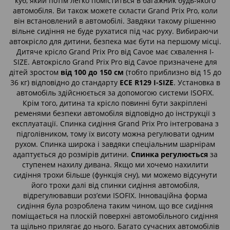
куб, який потім легко поміститься в багажник будь-якого
автомобіля. Ви також можете скласти Grand Prix Pro, коли
він встановлений в автомобілі. Завдяки такому рішенню
вільне сидіння не буде рухатися під час руху. Вибираючи
автокрісло для дитини, безпека має бути на першому місці.
Дитяче крісло Grand Prix Pro від Cavoe має схвалення I-
SIZE. Автокрісло Grand Prix Prо від Cavoe призначене для
дітей зростом
від 100 до 150 см
(тобто приблизно від 15 до
36 кг) відповідно до стандарту
ECE R129 I-SIZE
. Установка в
автомобіль здійснюється за допомогою системи ISOFIX.
Крім того, дитина та крісло повинні бути закріплені
ременями безпеки автомобіля відповідно до інструкції з
експлуатації. Спинка сидіння Grand Prix Pro інтегрована з
підголівником, тому їх висоту можна регулювати одним
рухом. Спинка широка і завдяки спеціальним шарнірам
адаптується до розмірів дитини.
Спинка регулюється
за
ступенем нахилу дивана. Якщо ми хочемо нахилити
сидіння трохи більше (функція сну), ми можемо відсунути
його трохи далі від спинки сидіння автомобіля,
відрегулювавши роз’єми ISOFIX. Інноваційна форма
сидіння була розроблена таким чином, що все сидіння
поміщається на плоскій поверхні автомобільного сидіння
та щільно прилягає до нього. Багато сучасних автомобілів