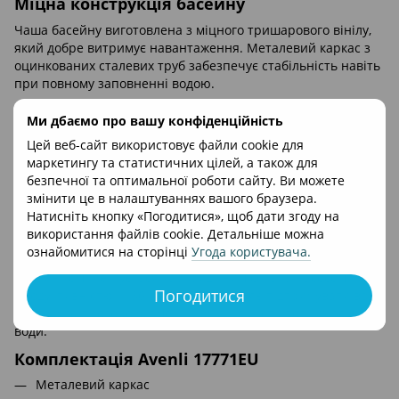
Міцна конструкція басейну
Чаша басейну виготовлена з міцного тришарового вінілу,
який добре витримує навантаження. Металевий каркас з
оцинкованих сталевих труб забезпечує стабільність навіть
при повному заповненні водою.
Тришарова чаша
Ми дбаємо про вашу конфіденційність
Матеріал стійкий до пошкоджень і добре зберігає форму
Цей веб-сайт використовує файли cookie для
протягом сезону.
маркетингу та статистичних цілей, а також для
Металевий каркас
безпечної та оптимальної роботи сайту. Ви можете
змінити це в налаштуваннях вашого браузера.
Оцинковані труби з порошковим напиленням
Натисніть кнопку «Погодитися», щоб дати згоду на
забезпечують довговічність і стійкість конструкції.
використання файлів cookie. Детальніше можна
Фільтр-насос у комплекті
ознайомитися на сторінці
Угода користувача
.
Басейн комплектується картриджним фільтр-насосом
Погодитися
продуктивністю 1136 л/год. Це дозволяє підтримувати воду
чистою та прозорою, зменшуючи кількість повних замін
води.
Комплектація Avenli 17771EU
Металевий каркас