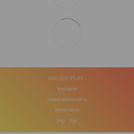
068 555-95-81
Контакти
Повна версія сайту
Мапа сайту
Укр
Рус