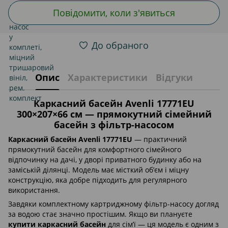
Повідомити, коли з'явиться
До обраного
Опис
Характеристики
Відгуки
Каркасний басейн Avenli 17771EU
300×207×66 см — прямокутний сімейний
басейн з фільтр-насосом
Каркасний басейн Avenli 17771EU
— практичний
прямокутний басейн для комфортного сімейного
відпочинку на дачі, у дворі приватного будинку або на
заміській ділянці. Модель має місткий об’єм і міцну
конструкцію, яка добре підходить для регулярного
використання.
Завдяки комплектному картриджному фільтр-насосу догляд
за водою стає значно простішим. Якщо ви плануєте
купити каркасний басейн
для сім’ї — ця модель є одним з