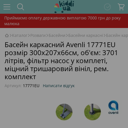
Приймаємо оплату державною виплатою 7000 грн до року
малюка
Каталог
Розваги
Басейни
Басейни каркасні
Басейн кар
Басейн каркасний Avenli 17771EU
розмір 300х207х66см, об'єм: 3701
літрів, фільтр насос у комплеті,
міцний тришаровий вініл, рем.
комплект
Артикул:
17771EU
Написати відгук