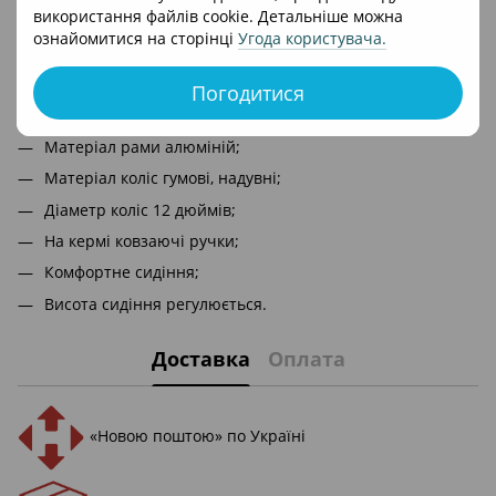
використання файлів cookie. Детальніше можна
Технічні характеристики біговела MBB 1045-12:
ознайомитися на сторінці
Угода користувача
.
Для дітей від 3-х років;
Максимальна вага дитини 25 кг;
Погодитися
Стильний дизайн;
Матеріал рами алюміній;
Матеріал коліс гумові, надувні;
Діаметр коліс 12 дюймів;
На кермі ковзаючі ручки;
Комфортне сидіння;
Висота сидіння регулюється.
Доставка
Оплата
«Новою поштою» по Україні