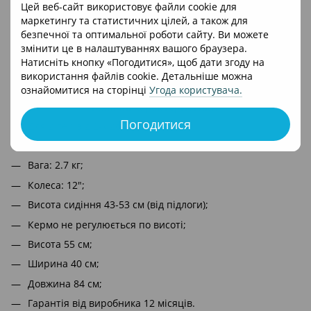
Цей веб-сайт використовує файли cookie для
Ну і, звісно, ​​безпека. Інтегрована рульова колонка та
маркетингу та статистичних цілей, а також для
надійний винос керма напевно одні з найбезпечніших
безпечної та оптимальної роботи сайту. Ви можете
типів обладнання для дитячих велосипедів. Саме вони
змінити це в налаштуваннях вашого браузера.
роблять конструкцію травмобезпечною, адже майже немає
Натисніть кнопку «Погодитися», щоб дати згоду на
гострих кутів.
використання файлів cookie. Детальніше можна
ознайомитися на сторінці
Угода користувача
.
Технічні характеристики:
Погодитися
Для дітей від 2-х до 5-ти років;
Зріст дитини 80-120 см;
Вага: 2.7 кг;
Колеса: 12";
Висота сидіння 43-53 см (від підлоги);
Кермо не регулюється по висоті;
Висота 55 см;
Ширина 40 см;
Довжина 84 см;
Гарантія від виробника 12 місяців.