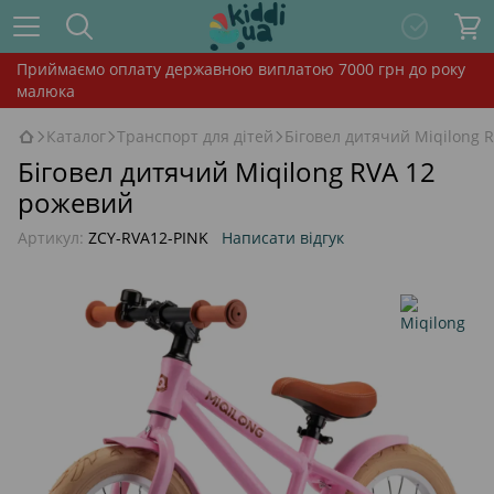
Приймаємо оплату державною виплатою 7000 грн до року
малюка
Каталог
Транспорт для дітей
Біговел дитячий Miqilong 
Біговел дитячий Miqilong RVA 12
рожевий
Артикул:
ZCY-RVA12-PINK
Написати відгук