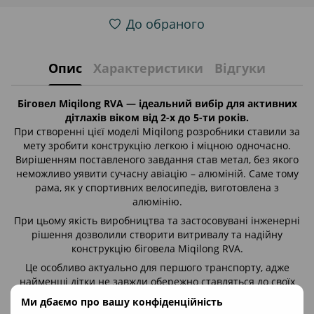
До обраного
Опис
Характеристики
Відгуки
Біговел Miqilong RVA — ідеальний вибір для активних
дітлахів віком від 2-х до 5-ти років.
При створенні цієї моделі Miqilong розробники ставили за
мету зробити конструкцію легкою і міцною одночасно.
Вирішенням поставленого завдання став метал, без якого
неможливо уявити сучасну авіацію – алюміній. Саме тому
рама, як у спортивних велосипедів, виготовлена ​​з
алюмінію.
При цьому якість виробництва та застосовувані інженерні
рішення дозволили створити витривалу та надійну
конструкцію біговела Miqilong RVA.
Це особливо актуально для першого транспорту, адже
найменші дітки не завжди обережно ставляться до своїх
речей. Та й у процесі навчання трапляються різні
Ми дбаємо про вашу конфіденційність
пригоди.