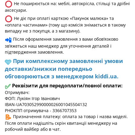
⭕
Не поширюється на: меблі, автокрісла, стільці та дрібні
аксесуари.
⭕
Не діє при оплаті карткою «Пакунок малюка» та
«оплата частинами» (тому що комісія знімається в такому
випадку не з покупця, а з магазину).
📲
Після оформлення замовлення з вами обов’язково
зв’яжеться наш менеджер для уточнення деталей і
підтвердження замовлення.
При комплексному замовленні умови
🩵
доставки/знижки попередньо
обговорюються з менеджером kiddi.ua.
✅
Реквізити для передоплати/повної оплати:
Отримувач:
ФОП: Лукіян Ігор Іванович
IBAN-UA703052990000026001045504132
РНОКПП отримувача - 3366707353
📝
Призначення платежу: оплата за товар і назва моделі.
Після оплати надішліть скрін квитанції менеджеру на
робочий вайбер або в чат.