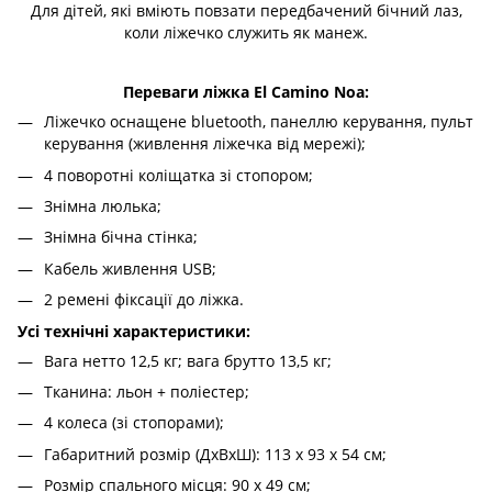
Для дітей, які вміють повзати передбачений бічний лаз,
коли ліжечко служить як манеж.
Переваги ліжка El Camino Noa:
Ліжечко оснащене bluetooth, панеллю керування, пульт
керування (живлення ліжечка від мережі);
4 поворотні коліщатка зі стопором;
Знімна люлька;
Знімна бічна стінка;
Кабель живлення USB;
2 ремені фіксації до ліжка.
Усі технічні характеристики:
Вага нетто 12,5 кг; вага брутто 13,5 кг;
Тканина: льон + поліестер;
4 колеса (зі стопорами);
Габаритний розмір (ДхВхШ): 113 х 93 х 54 см;
Розмір спального місця: 90 х 49 см;