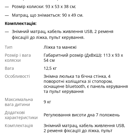
Розмір колиски: 93 х 53 х 38 см;
Матрац, що знімається: 90 х 49 см.
Комплектація:
Знімний матрац, кабель живлення USB, 2 ременя
фіксаціїї до ліжка, пульт керування.
Тип
Ліжка та манежі
Розмір і вага
Габаритний розмір (ДхВхШ): 113 х 93 х
коляски
54 см
Вага
12,5 кг
Особливості
Знімна люлька та бічна стінка, 4
поворотні коліщатка зі стопором,
оснащене bluetooth, є панель керування
та пульт керування
Максимальна
9 кг
вага дитини
Додаткові
Регулювання висоти дна 7 положень
характеристики
Комплектація
Знімний матрац, кабель живлення USB,
2 ременя фіксаціїї до ліжка, пульт