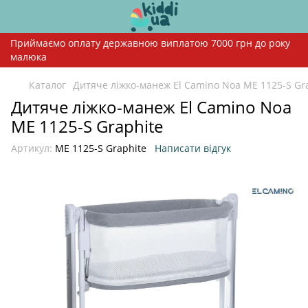
Приймаємо оплату державною виплатою 7000 грн до року
малюка
Каталог
Дитяче ліжко-манеж El Camino Noa ME 1125-S Gr
Дитяче ліжко-манеж El Camino Noa
ME 1125-S Graphite
Артикул:
ME 1125-S Graphite
Написати відгук