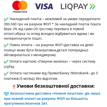
✅
Накладений платіж – можливий за умови передоплати
300-500 грн на рахунок ФОП * За накладний платіж пошта
бере 2% від суми+20 грн,тому перевага в повній
оплаті,збірка та огляд всеодно відбувається вдома і ви
непереплачуєте пошті.
✅
Повна оплата – на рахунок ФОП (доставка на деякі
позиції може бути безкоштовна,деталі попередньо
обговорюються з менеджером).
✅
Оплата карткою «Пакунок малюка» – через систему
LiqPay.
✅
Оплата частинами від ПриватБанку /Monobank– до 3
платежів (3 місяці), без відсотків.
Умови безкоштовної доставки:
‼️
🩵
Безкоштовна доставка «Новою поштою» діє лише
при повній оплаті на рахунок ФОП на більшість
прогулянок/візочків 2в1.