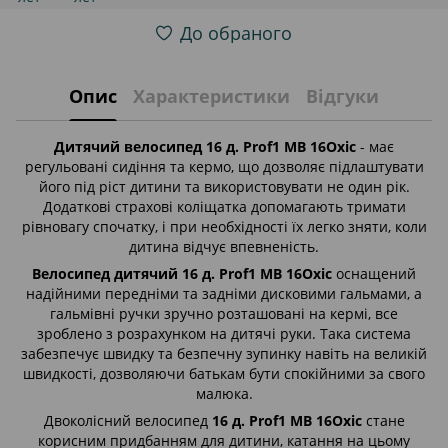
До обраного
Опис
Характеристики
Відгуки
Дитячий велосипед 16 д. Prof1 MB 16Oxic
- має
регульовані сидіння та кермо, що дозволяє підлаштувати
його під ріст дитини та використовувати не один рік.
Додаткові страхові коліщатка допомагають тримати
рівновагу спочатку, і при необхідності їх легко зняти, коли
дитина відчує впевненість.
Велосипед дитячий 16 д. Prof1 MB 16Oxic
оснащений
надійними передніми та задніми дисковими гальмами, а
гальмівні ручки зручно розташовані на кермі, все
зроблено з розрахунком на дитячі руки. Така система
забезпечує швидку та безпечну зупинку навіть на великій
швидкості, дозволяючи батькам бути спокійними за свого
малюка.
Двоколісний велосипед
16 д. Prof1 MB 16Oxic
стане
корисним придбанням для дитини, катання на цьому