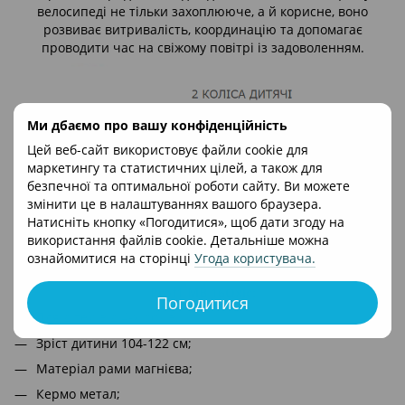
велосипеді не тільки захоплююче, а й корисне, воно
розвиває витривалість, координацію та допомагає
проводити час на свіжому повітрі із задоволенням.
Ми дбаємо про вашу конфіденційність
Цей веб-сайт використовує файли cookie для
маркетингу та статистичних цілей, а також для
безпечної та оптимальної роботи сайту. Ви можете
змінити це в налаштуваннях вашого браузера.
Натисніть кнопку «Погодитися», щоб дати згоду на
використання файлів cookie. Детальніше можна
ознайомитися на сторінці
Угода користувача
.
Технічні характеристики дитячого велосипеда 16 д.
Prof1 MB 16Oxic:
Погодитися
Для дітей від 4-х років;
Зріст дитини 104-122 см;
Матеріал рами магнієва;
Кермо метал;