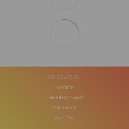
068 555-95-81
Контакти
Повна версія сайту
Мапа сайту
Укр
Рус