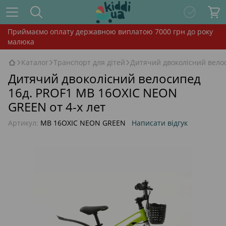
Приймаємо оплату державною виплатою 7000 грн до року
малюка
Каталог
Транспорт для дітей
Дитячий двоколісний вело
Дитячий двоколісний велосипед
16д. PROF1 MB 16OXIC NEON
GREEN от 4-х лет
Артикул:
MB 16OXIC NEON GREEN
Написати відгук