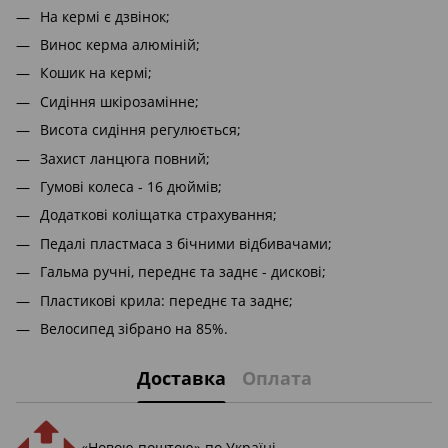
На кермі є дзвінок;
Винос керма алюміній;
Кошик на кермі;
Сидіння шкірозамінне;
Висота сидіння регулюється;
Захист ланцюга повний;
Гумові колеса - 16 дюймів;
Додаткові коліщатка страхування;
Педалі пластмаса з бічними відбивачами;
Гальма ручні, переднє та заднє - дискові;
Пластикові крила: переднє та заднє;
Велосипед зібрано на 85%.
Доставка
Оплата
«Новою поштою» по Україні