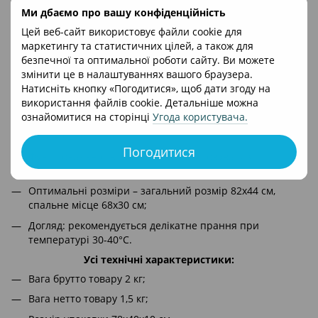
вашого малюка з перших днів життя.
Ми дбаємо про вашу конфіденційність
Особливості кокону Twins Маршмеллоу Квіточка:
Цей веб-сайт використовує файли cookie для
Безпечний та зручний – забезпечує правильне
маркетингу та статистичних цілей, а також для
положення дитини під час сну;
безпечної та оптимальної роботи сайту. Ви можете
Гіпоалергенні матеріали – виготовлений із 100%
змінити це в налаштуваннях вашого браузера.
бавовняної бязі, наповнювач бортиків –
Натисніть кнопку «Погодитися», щоб дати згоду на
антиалергенний синтипух;
використання файлів cookie. Детальніше можна
ознайомитися на сторінці
Угода користувача
.
Двосторонній дизайн – одна сторона з ніжним принтом,
інша – однотонна;
Погодитися
Функціональність – можна використовувати як
пеленатор, просто розв’язавши зав’язки;
Оптимальні розміри – загальний розмір 82х44 см,
спальне місце 68х30 см;
Догляд: рекомендується делікатне прання при
температурі 30-40°C.
Усі технічні характеристики:
Вага брутто товару 2 кг;
Вага нетто товару 1,5 кг;