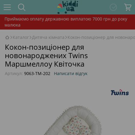
Приймаємо оплату державною виплатою 7000 грн до року
малюка
Каталог
Дитяча кімната
Кокон-позиціонер для новонар
Кокон-позиціонер для
новонароджених Twins
Маршмеллоу Квіточка
Артикул:
9063-TM-202
Написати відгук