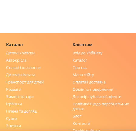
Каталог
Клієнтам
Дитячі коляски
Вхід до кабінету
Автокрісла
Каталог
Стільці і шезлонги
Про нас
Дитяча кімната
Мапа сайту
Транспорт для дітей
Оплата і доставка
Розваги
Обмін та повернення
Зимові товари
Договір публічної оферти
Іграшки
Політика щодо персональних
даних
Гігієна та догляд
Блог
Cybex
Контакти
Знижки
Графік роботи