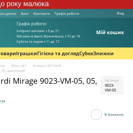
Вхід
них даних
Блог
Контакти
Графік роботи
Графік роботи:
Інтернет-магазин з 9 до 21.
Мій кошик
Магазин в Івано-Франківську з 10 до 18.
Cубота та неділя з 11 до 17.
товари
Іграшки
Гігієна та догляд
Cybex
Знижки
ски
Візки 2в1
Коляски 2в1 Verdi
5, 05, джинсовий
rdi Mirage 9023-VM-05, 05,
Артикул
9023-
VM-05
гук
В бажання