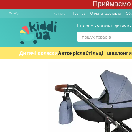
Перейти к основному контенту
Укр
Рус
Каталог
Про нас
Оплата і доставка
Обм
Інтернет-магазин дитячих
Дитячі коляски
Автокрісла
Стільці і шезлонги