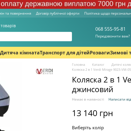
ін та повернення
Договір публічної оферти
Політика щодо персональ
 товарів
068 555-95-81
Передзвонити вам?
Дитяча кімната
Транспорт для дітей
Розваги
Зимові 
Головна
Каталог
Дитячі коля
Коляска 2 в 1 Verdi Mirage 9023-VM-0
Коляска 2 в 1 Ve
джинсовий
Немає в наявності
Написати від
13 140 грн
Виберіть колір