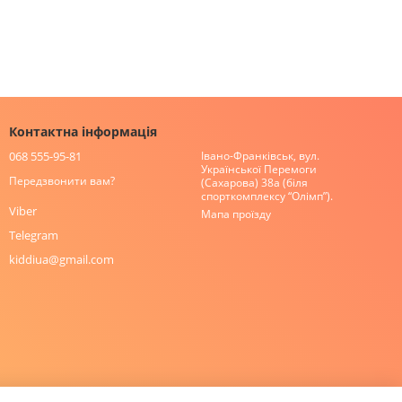
Контактна інформація
068 555-95-81
Івано-Франківськ, вул.
Української Перемоги
Передзвонити вам?
(Сахарова) 38а (біля
спорткомплексу “Олімп”).
Viber
Мапа проїзду
Telegram
kiddiua@gmail.com