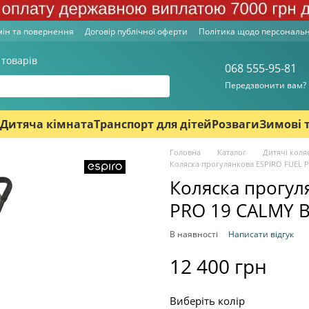
ін та повернення
Договір публічної оферти
Політика щодо персональ
 товарів
068 555-95-81
Передзвонити вам?
Дитяча кімната
Транспорт для дітей
Розваги
Зимові 
Головна
Каталог
Дитячі коля
Коляска прогулянкова ESPIRO FUEL 
Коляска прогул
PRO 19 CALMY B
В наявності
Написати відгук
12 400 грн
Виберіть колір