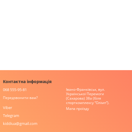
Контактна інформація
068 555-95-81
Івано-Франківськ, вул.
Української Перемоги
Передзвонити вам?
(Сахарова) 38а (біля
спорткомплексу “Олімп”).
Viber
Мапа проїзду
Telegram
kiddiua@gmail.com