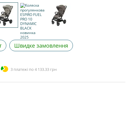
т
Швидке замовлення
3 платежі по 4 133.33 грн