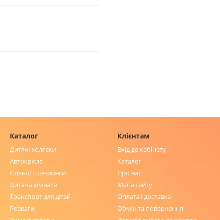
Каталог
Клієнтам
Дитячі коляски
Вхід до кабінету
Автокрісла
Каталог
Стільці і шезлонги
Про нас
Дитяча кімната
Мапа сайту
Транспорт для дітей
Оплата і доставка
Розваги
Обмін та повернення