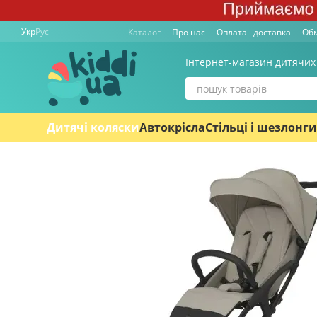
Перейти к основному контенту
Укр
Рус
Каталог
Про нас
Оплата і доставка
Обм
Інтернет-магазин дитячих
Дитячі коляски
Автокрісла
Стільці і шезлонги