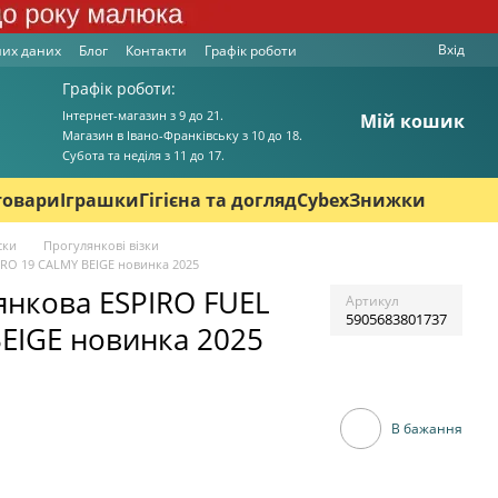
Вхід
них даних
Блог
Контакти
Графік роботи
Графік роботи:
Інтернет-магазин з 9 до 21.
Мій кошик
Магазин в Івано-Франківську з 10 до 18.
Cубота та неділя з 11 до 17.
товари
Іграшки
Гігієна та догляд
Cybex
Знижки
ски
Прогулянкові візки
PRO 19 CALMY BEIGE новинка 2025
янкова ESPIRO FUEL
Артикул
5905683801737
EIGE новинка 2025
В бажання