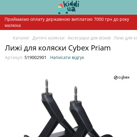
Приймаємо оплату державною виплатою 7000 грн до року
малюка
Каталог
Дитячі коляски
Аксесуари для візків
Лижі для к
Лижі для коляски Cybex Priam
Артикул:
519002901
Написати відгук