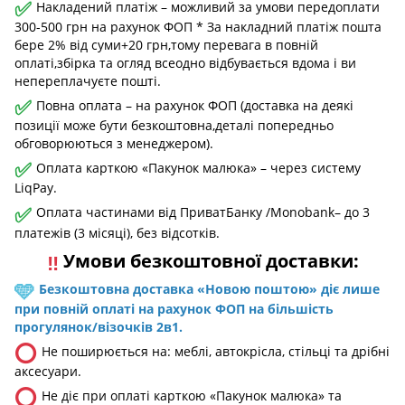
✅
Накладений платіж – можливий за умови передоплати
300-500 грн на рахунок ФОП * За накладний платіж пошта
бере 2% від суми+20 грн,тому перевага в повній
оплаті,збірка та огляд всеодно відбувається вдома і ви
непереплачуєте пошті.
✅
Повна оплата – на рахунок ФОП (доставка на деякі
позиції може бути безкоштовна,деталі попередньо
обговорюються з менеджером).
✅
Оплата карткою «Пакунок малюка» – через систему
LiqPay.
✅
Оплата частинами від ПриватБанку /Monobank– до 3
платежів (3 місяці), без відсотків.
Умови безкоштовної доставки:
‼️
🩵
Безкоштовна доставка «Новою поштою» діє лише
при повній оплаті на рахунок ФОП на більшість
прогулянок/візочків 2в1.
⭕
Не поширюється на: меблі, автокрісла, стільці та дрібні
аксесуари.
⭕
Не діє при оплаті карткою «Пакунок малюка» та