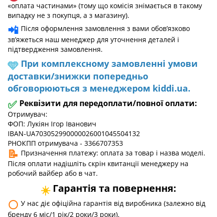
«оплата частинами» (тому що комісія знімається в такому
випадку не з покупця, а з магазину).
📲
Після оформлення замовлення з вами обов’язково
зв’яжеться наш менеджер для уточнення деталей і
підтвердження замовлення.
При комплексному замовленні умови
🩵
доставки/знижки попередньо
обговорюються з менеджером kiddi.ua.
✅
Реквізити для передоплати/повної оплати:
Отримувач:
ФОП: Лукіян Ігор Іванович
IBAN-UA703052990000026001045504132
РНОКПП отримувача - 3366707353
📝
Призначення платежу: оплата за товар і назва моделі.
Після оплати надішліть скрін квитанції менеджеру на
робочий вайбер або в чат.
Гарантія та повернення:
☀️
⚪
У нас діє офіційна гарантія від виробника (залежно від
бренду 6 міс/1 рік/2 роки/3 роки).