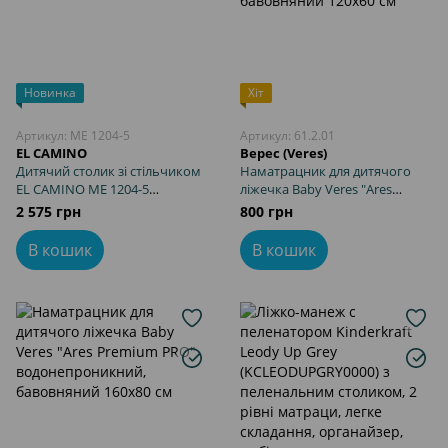
Новинка
Хіт
Артикул: ME 1204-5
Артикул: 61.2.01
EL CAMINO
Верес (Veres)
Дитячий столик зі стільчиком
Наматрацник для дитячого
EL CAMINO ME 1204-5
ліжечка Baby Veres "Ares
оливковий
Premium PRO"
2 575 грн
800 грн
водонепроникний,
бавовняний 120х60 см
В кошик
В кошик