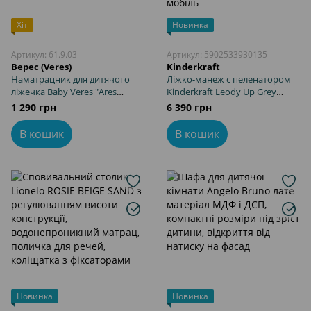
Хіт
Новинка
Артикул: 61.9.03
Артикул: 5902533930135
Верес (Veres)
Kinderkraft
Наматрацник для дитячого
Ліжко-манеж с пеленатором
ліжечка Baby Veres "Ares
Kinderkraft Leody Up Grey
Premium PRO"
(KCLEODUPGRY0000) з
1 290 грн
6 390 грн
водонепроникний,
пеленальним столиком, 2
бавовняний 160х80 см
рівні матраци, легке
В кошик
В кошик
складання, органайзер,
мобіль
Новинка
Новинка