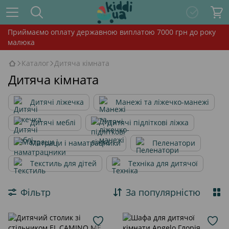
Приймаємо оплату державною виплатою 7000 грн до року
малюка
Каталог
Дитяча кімната
Дитяча кімната
Дитячі ліжечка
Манежі та ліжечко-манежі
Дитячі меблі
Дитячі підліткові ліжка
Матраци і наматрацники
Пеленатори
Текстиль для дітей
Техніка для дитячої
Фільтр
За популярністю