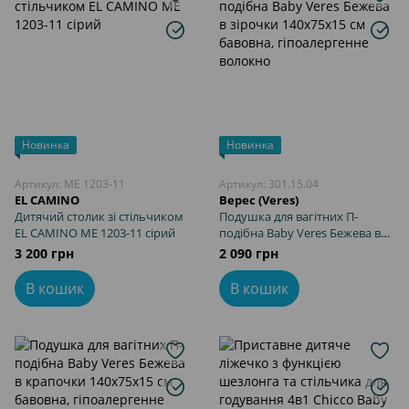
Новинка
Новинка
Артикул: ME 1203-11
Артикул: 301.15.04
EL CAMINO
Верес (Veres)
Дитячий столик зі стільчиком
Подушка для вагітних П-
EL CAMINO ME 1203-11 сірий
подібна Baby Veres Бежева в
зірочки 140х75х15 см бавовна,
3 200 грн
2 090 грн
гіпоалергенне волокно
В кошик
В кошик