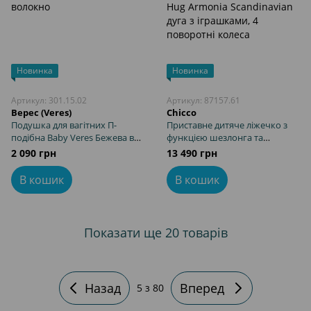
Новинка
Новинка
Артикул: 301.15.02
Артикул: 87157.61
Верес (Veres)
Chicco
Подушка для вагітних П-
Приставне дитяче ліжечко з
подібна Baby Veres Бежева в
функцією шезлонга та
крапочки 140х75х15 см
стільчика для годування 4в1
2 090 грн
13 490 грн
бавовна, гіпоалергенне
Chicco Baby Hug Armonia
волокно
Scandinavian дуга з іграшками,
В кошик
В кошик
4 поворотні колеса
Показати ще 20 товарів
Назад
Вперед
5
з 80