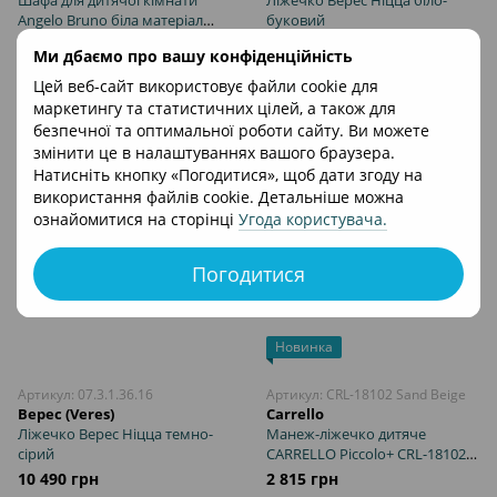
Шафа для дитячої кімнати
Ліжечко Верес Ніцца біло-
Angelo Bruno біла матеріал
буковий
МДФ і ДСП, компактні розміри
16 250 грн
10 490 грн
Ми дбаємо про вашу конфіденційність
під зріст дитини, відкриття від
натиску на фасад
Цей веб-сайт використовує файли cookie для
В кошик
В кошик
маркетингу та статистичних цілей, а також для
безпечної та оптимальної роботи сайту. Ви можете
змінити це в налаштуваннях вашого браузера.
Натисніть кнопку «Погодитися», щоб дати згоду на
використання файлів cookie. Детальніше можна
ознайомитися на сторінці
Угода користувача
.
Погодитися
Новинка
Артикул: 07.3.1.36.16
Артикул: CRL-18102 Sand Beige
Верес (Veres)
Carrello
Ліжечко Верес Ніцца темно-
Манеж-ліжечко дитяче
сірий
CARRELLO Piccolo+ CRL-18102
Sand Beige з другим дном
10 490 грн
2 815 грн