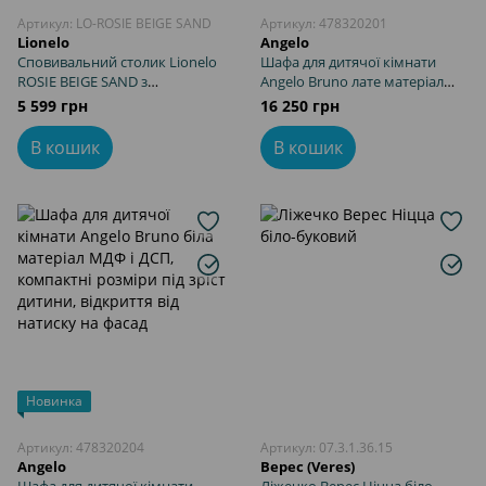
Артикул: LO-ROSIE BEIGE SAND
Артикул: 478320201
Lionelo
Angelo
Сповивальний столик Lionelo
Шафа для дитячої кімнати
ROSIE BEIGE SAND з
Angelo Bruno лате матеріал
регулюванням висоти
МДФ і ДСП, компактні розміри
5 599 грн
16 250 грн
конструкції,
під зріст дитини, відкриття від
водонепроникний матрац,
натиску на фасад
В кошик
В кошик
поличка для речей, коліщатка
з фіксаторами
Новинка
Артикул: 478320204
Артикул: 07.3.1.36.15
Angelo
Верес (Veres)