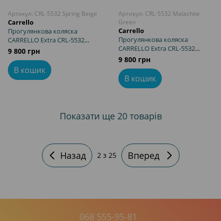
Артикул: CRL-5532 Spring Beige
Артикул: CRL-5532 Malachite
Carrello
Green
Carrello
Прогулянкова коляска
Прогулянкова коляска
CARRELLO Extra CRL-5532
CARRELLO Extra CRL-5532
Spring Beige з реверсивним
9 800 грн
Malachite Green з
блоком, легка вага, великі
9 800 грн
реверсивним блоком, легка
гумові колеса з амортизацією
В кошик
вага, великі гумові колеса з
В кошик
амортизацією
Показати ще 20 товарів
Назад
Вперед
2
з 25
068 555-95-81