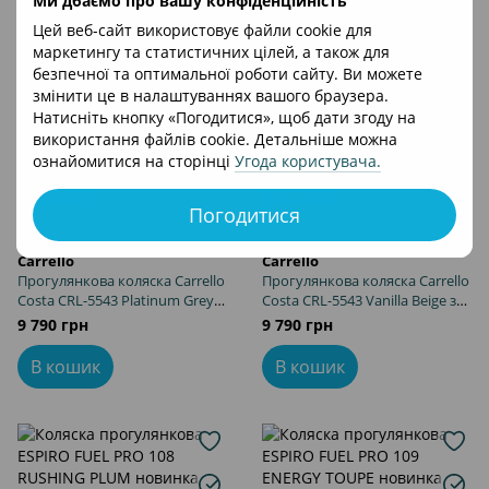
Ми дбаємо про вашу конфіденційність
Цей веб-сайт використовує файли cookie для
маркетингу та статистичних цілей, а також для
безпечної та оптимальної роботи сайту. Ви можете
змінити це в налаштуваннях вашого браузера.
Натисніть кнопку «Погодитися», щоб дати згоду на
використання файлів cookie. Детальніше можна
ознайомитися на сторінці
Угода користувача
.
Новинка
Новинка
Погодитися
Артикул: CRL-5543 Platinum Grey
Артикул: CRL-5543 Vanilla Beige
Carrello
Carrello
Прогулянкова коляска Carrello
Прогулянкова коляска Carrello
Costa CRL-5543 Platinum Grey з
Costa CRL-5543 Vanilla Beige з
просторим сидінням,
просторим сидінням,
9 790 грн
9 790 грн
реверсивна установка, колеса
реверсивна установка, колеса
EVA
EVA
В кошик
В кошик