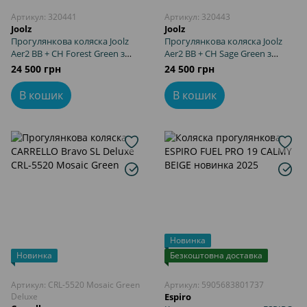
Артикул: 320441
Артикул: 320443
Joolz
Joolz
Прогулянкова коляска Joolz
Прогулянкова коляска Joolz
Aer2 BB + CH Forest Green з
Aer2 BB + CH Sage Green з
бампером та підсклянником,
бампером та підсклянником,
24 500 грн
24 500 грн
розміри для ручної поклажі
розміри для ручної поклажі
IATA, легка вага
IATA, легка вага
В кошик
В кошик
Новинка
Новинка
Безкоштовна доставка
Артикул: CRL-5520 Mosaic Green
Артикул: 5905683801737
Deluxe
Espiro