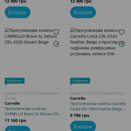
12 400 грн
12 400 грн
В кошик
В кошик
Новинка
Новинка
Артикул: CRL-5520 Desert Beige
Артикул: CRL-5543 Feather Beige
Deluxe
Carrello
Carrello
Прогулянкова коляска Carrello
Прогулянкова коляска
Costa CRL-5543 Feather Beige з
CARRELLO Bravo SL Deluxe CRL-
просторим сидінням,
9 790 грн
5520 Desert Beige
реверсивна установка, колеса
11 160 грн
EVA
В кошик