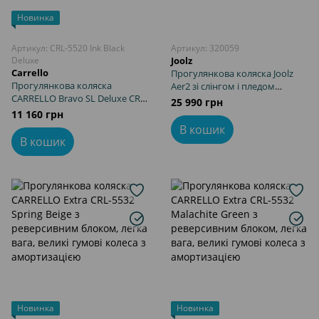
Новинка
Артикул: CRL-5520 Ink Black
Артикул: 320059
Deluxe
Joolz
Carrello
Прогулянкова коляска Joolz
Прогулянкова коляска
Aer2 зі слінгом і пледом
CARRELLO Bravo SL Deluxe CRL-
Wildride Boho компактне
25 990 грн
5520 Ink Black
складання до розмірів ручної
11 160 грн
поклажі IATA, легка вага
В кошик
В кошик
Новинка
Новинка