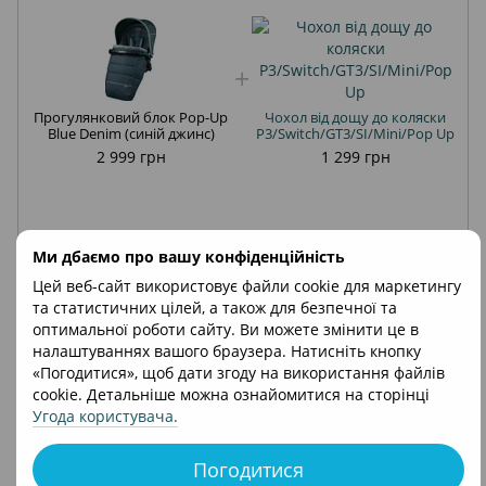
Прогулянковий блок Pop-Up
Чохол від дощу до коляски
Blue Denim (синій джинс)
P3/Switch/GT3/SI/Mini/Pop Up
2 999 грн
1 299 грн
4 298 грн
Ми дбаємо про вашу конфіденційність
Цей веб-сайт використовує файли cookie для маркетингу
Купити
та статистичних цілей, а також для безпечної та
оптимальної роботи сайту. Ви можете змінити це в
налаштуваннях вашого браузера. Натисніть кнопку
«Погодитися», щоб дати згоду на використання файлів
Опис
Характеристики
Відгуки
cookie. Детальніше можна ознайомитися на сторінці
Угода користувача
.
Сидіння Peg-Perego до коляски Pop-Up – стильне та
Погодитися
комфортне сидіння для прогулянок з крихтою на свіжому