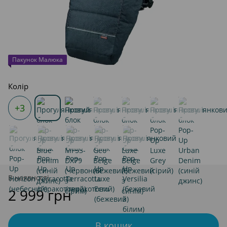
Пакунок Малюка
Колір
+3
В наявності
2 999 грн
В кошик