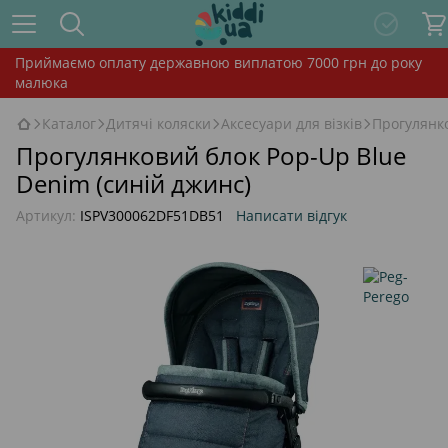
Приймаємо оплату державною виплатою 7000 грн до року
малюка
Каталог
Дитячі коляски
Аксесуари для візків
Прогулянко
Прогулянковий блок Pop-Up Blue
Denim (синій джинс)
Артикул:
ISPV300062DF51DB51
Написати відгук