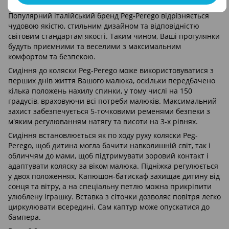
повітрі.
Популярний італійський бренд Peg-Perego відрізняється
чудовою якістю, стильним дизайном та відповідністю
світовим стандартам якості. Таким чином, Ваші прогулянки
будуть приємними та веселими з максимальним
комфортом та безпекою.
Сидіння до коляски Peg-Perego може використовуватися з
перших днів життя Вашого малюка, оскільки передбачено
кілька положень нахилу спинки, у тому числі на 150
градусів, враховуючи всі потреби малюків. Максимальний
захист забезпечується 5-точковими ременями безпеки з
м'яким регулюванням натягу та висоти на 3-х рівнях.
Сидіння встановлюється як по ходу руху коляски Peg-
Perego, щоб дитина могла бачити навколишній світ, так і
обличчям до мами, щоб підтримувати зоровий контакт і
адаптувати коляску за віком малюка. Підніжка регулюється
у двох положеннях. Капюшон-батискаф захищає дитину від
сонця та вітру, а на спеціальну петлю можна прикріпити
улюблену іграшку. Вставка з сіточки дозволяє повітря легко
циркулювати всередині. Сам каптур може опускатися до
бампера.