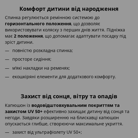
Комфорт дитини від народження
Спинка регулюється ремінною системою до
горизонтального положення
, що дозволяє
використовувати коляску з перших днів життя. Підніжка
має
2 положення
, що допомагає адаптувати посадку під
зріст дитини.
повністю розкладна спинка;
просторе сидіння;
м’які накладки на ременях;
екошкіряні елементи для додаткового комфорту.
Захист від сонця, вітру та опадів
Капюшон із
водовідштовхувальним покриттям та
захистом UV 50+
ефективно захищає дитину від сонця та
негоди. Завдяки розширенню на блискавці капюшон
опускається глибше, створюючи максимальне укриття.
захист від ультрафіолету UV 50+;