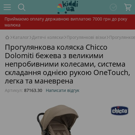
Приймаємо оплату державною виплатою 7000 грн до року
малюка
Каталог
Дитячі коляски
Прогулянкові візки
Прогулянков
Прогулянкова коляска Chicco
Dolomiti бежева з великими
непробивними колесами, система
складання однією рукою OneTouch,
легка та маневрена
Артикул:
87163.30
Написати відгук