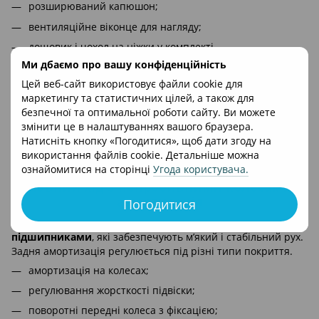
розширюваний капюшон;
вентиляційне віконце для нагляду;
дощовик і чохол на ніжки у комплекті.
Ми дбаємо про вашу конфіденційність
Цей веб-сайт використовує файли cookie для
Вентиляція та мікроклімат
маркетингу та статистичних цілей, а також для
безпечної та оптимальної роботи сайту. Ви можете
Система вентиляції включає
3D-сітчасту вставку в
змінити це в налаштуваннях вашого браузера.
спинці, бокові панелі та віконце в капюшоні
, що
Натисніть кнопку «Погодитися», щоб дати згоду на
забезпечує стабільний повітрообмін у спекотну погоду.
використання файлів cookie. Детальніше можна
ознайомитися на сторінці
Угода користувача
.
Плавний хід з непробивними колесами і
амортизація
Погодитися
Коляска оснащена
великими непробивними колесами з
підшипниками
, які забезпечують м’який і стабільний рух.
Задня амортизація регулюється під різні типи покриття.
амортизація на колесах;
регулювання жорсткості підвіски;
поворотні передні колеса з фіксацією;