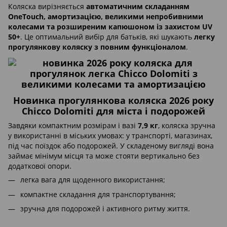
Коляска вирізняється
автоматичним складанням
OneTouch, амортизацією, великими непробивними
колесами та розширеним капюшоном із захистом UV
50+
. Це оптимальний вибір для батьків, які шукають
легку
прогулянкову коляску з повним функціоналом
.
Новинка прогулянкова коляска 2026 року
Chicco Dolomiti для міста і подорожей
Завдяки компактним розмірам і вазі
7,9 кг
, коляска зручна
у використанні в міських умовах: у транспорті, магазинах,
під час поїздок або подорожей. У складеному вигляді вона
займає мінімум місця та може стояти вертикально без
додаткової опори.
легка вага для щоденного використання;
компактне складання для транспортування;
зручна для подорожей і активного ритму життя.