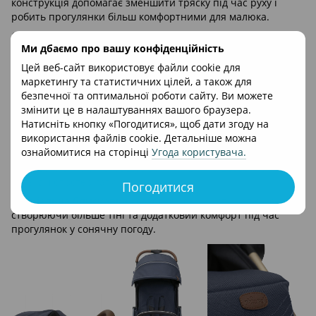
конструкція допомагає зменшити тряску під час руху і
робить прогулянки більш комфортними для малюка.
Спинка має кілька положень нахилу
, що дозволяє легко
Ми дбаємо про вашу конфіденційність
змінювати положення сидіння залежно від ситуації. Разом
із
регульованою підніжкою
це створює зручні умови для
Цей веб-сайт використовує файли cookie для
відпочинку або сну під час прогулянки.
маркетингу та статистичних цілей, а також для
безпечної та оптимальної роботи сайту. Ви можете
Широке сидіння та 5-точкові ремені безпеки з м’якими
змінити це в налаштуваннях вашого браузера.
накладками
забезпечують правильну фіксацію дитини.
Натисніть кнопку «Погодитися», щоб дати згоду на
Великий капюшон з водовідштовхувальним
використання файлів cookie. Детальніше можна
покриттям і захистом UV 50+
допомагає захистити
ознайомитися на сторінці
Угода користувача
.
малюка від сонця, вітру чи опадів. Додаткове оглядове
віконце із сіткою покращує вентиляцію та дозволяє
батькам спостерігати за дитиною.
Погодитися
Спеціальна блискавка
дозволяє розширити капюшон,
створюючи більше тіні та додатковий комфорт під час
прогулянок у сонячну погоду.