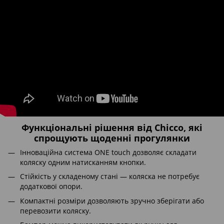
Функціональні рішення від Chicco, які
спрощують щоденні прогулянки
Інноваційна система ONE touch дозволяє складати
коляску одним натисканням кнопки.
Стійкість у складеному стані — коляска не потребує
додаткової опори.
Компактні розміри дозволяють зручно зберігати або
перевозити коляску.