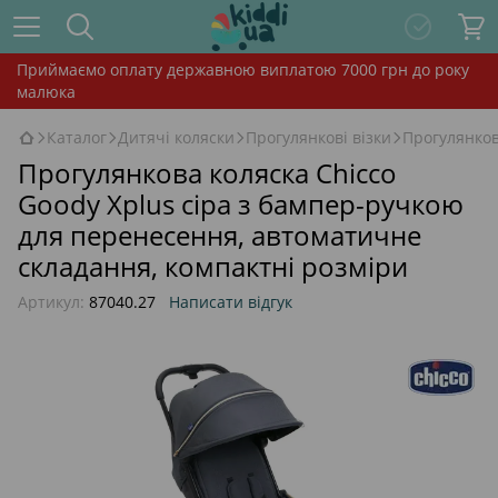
Приймаємо оплату державною виплатою 7000 грн до року
малюка
Каталог
Дитячі коляски
Прогулянкові візки
Прогулянков
Прогулянкова коляска Chicco
Goody Xplus сіра з бампер-ручкою
для перенесення, автоматичне
складання, компактні розміри
Артикул:
87040.27
Написати відгук