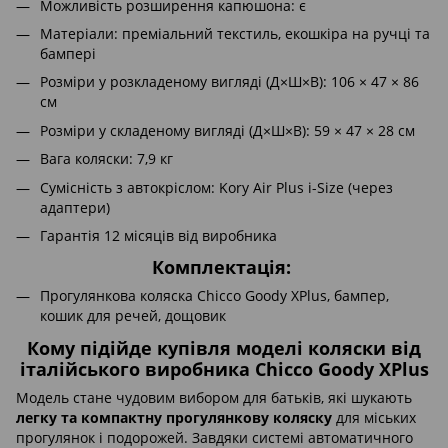
Можливість розширення капюшона: є
Матеріали: преміальний текстиль, екошкіра на ручці та
бампері
Розміри у розкладеному вигляді (Д×Ш×В): 106 × 47 × 86
см
Розміри у складеному вигляді (Д×Ш×В): 59 × 47 × 28 см
Вага коляски: 7,9 кг
Сумісність з автокріслом: Kory Air Plus i-Size (через
адаптери)
Гарантія 12 місяців від виробника
Комплектація:
Прогулянкова коляска Chicco Goody XPlus, бампер,
кошик для речей, дощовик
Кому підійде купівля моделі коляски від
італійського виробника Chicco Goody XPlus
Модель стане чудовим вибором для батьків, які шукають
легку та компактну прогулянкову коляску
для міських
прогулянок і подорожей. Завдяки системі автоматичного