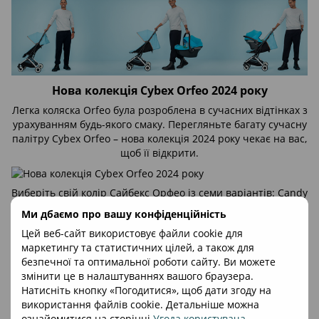
Нова колекція Cybex Orfeo 2024 року
Легка коляска Orfeo була розроблена в сучасних відтінках з
урахуванням будь-якого смаку. Перегляньте багату сучасну
палітру Cybex Orfeo – нова колекція 2024 року чекає на вас,
щоб її відкрити.
Виберіть свій колір Сайбекс Орфео із семи варіантів: Candy
Pink, Stormy Blue, Canvas White, Almond Beige, Dark Blue, Fog
Ми дбаємо про вашу конфіденційність
Grey, Magic Black.
Цей веб-сайт використовує файли cookie для
Особливості прогулянкової коляски Cybex
маркетингу та статистичних цілей, а також для
Orfeo:
безпечної та оптимальної роботи сайту. Ви можете
змінити це в налаштуваннях вашого браузера.
Можна перевозити як ручну поклажу
Натисніть кнопку «Погодитися», щоб дати згоду на
Дивовижний спосіб складання! Orfeo — незамінний
використання файлів cookie. Детальніше можна
супутник у подорожах, який у складеному вигляді
ознайомитися на сторінці
Угода користувача
.