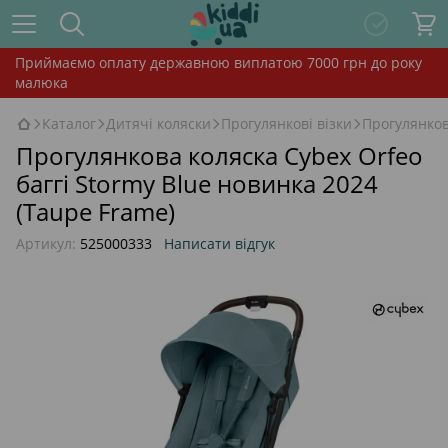
Приймаємо оплату державною виплатою 7000 грн до року
малюка
Каталог
Дитячі коляски
Прогулянкові візки
Прогулянков
Прогулянкова коляска Cybex Orfeo
баггі Stormy Blue новинка 2024
(Taupe Frame)
Артикул:
525000333
Написати відгук