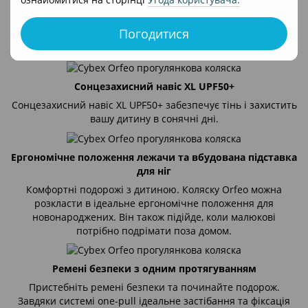
поміститься у верхньому відділенні або в багажнику
автомобіля. Компактна коляска Orfeo допоможе вам
Погодитися
відчути незабутні подорожі - спростить посадку в літак,
досліджувати місто або шукати нову пам'ятку.
Сонцезахисний навіс XL UPF50+
Сонцезахисний навіс XL UPF50+ забезпечує тінь і захистить
вашу дитину в сонячні дні.
Ергономічне положення лежачи та вбудована підставка
для ніг
Комфортні подорожі з дитиною. Коляску Orfeo можна
розкласти в ідеальне ергономічне положення для
новонароджених. Він також підійде, коли малюкові
потрібно подрімати поза домом.
Ремені безпеки з одним протягуванням
Пристебніть ремені безпеки та починайте подорож.
Завдяки системі one-pull ідеальне застібання та фіксація