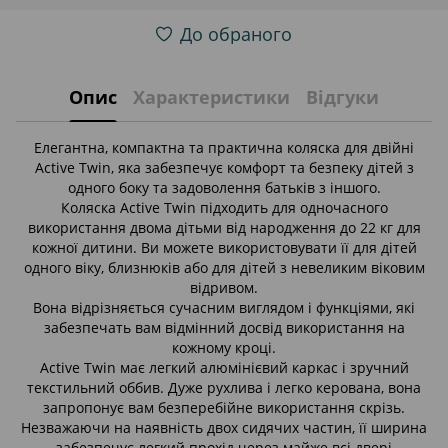
До обраного
Опис
Характеристики
Відгуки
Елегантна, компактна та практична коляска для двійні
Active Twin, яка забезпечує комфорт та безпеку дітей з
одного боку та задоволення батьків з іншого.
Коляска Active Twin підходить для одночасного
використання двома дітьми від народження до 22 кг для
кожної дитини. Ви можете використовувати її для дітей
одного віку, близнюків або для дітей з невеликим віковим
відривом.
Вона відрізняється сучасним виглядом і функціями, які
забезпечать вам відмінний досвід використання на
кожному кроці.
Active Twin має легкий алюмінієвий каркас і зручний
текстильний оббив. Дуже рухлива і легко керована, вона
запропонує вам безперебійне використання скрізь.
Незважаючи на наявність двох сидячих частин, її ширина
забезпечує легкий прохід через майже всі двері