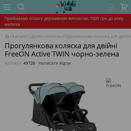
Приймаємо оплату державною виплатою 7000 грн до року
малюка
Каталог
Дитячі коляски
Прогулянкова коляска для двійн
Прогулянкова коляска для двійні
FreeON Active TWIN чорно-зелена
Артикул:
49720
Написати відгук