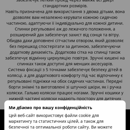
стандартних розмірів.
Навіть призначена для використання з двома дітьми, вона
дозволяє вам незалежно керувати кожною сидячою
частиною, адаптуючи її індивідуально для кожної дитини.
Спинки регульовані аж до лежачого положення, а
розширений дах забезпечує захист від сонця та вітру.
Обидва дахи доповнені сітчастим отвором, який дозволяє
без перешкод спостерігати за дитиною, забезпечуючи
додаткову дихаємість. Додаткова сітка на спинці також
забезпечує відмінну циркуляцію повітря. Зручні кишені на
спинках також доступні для менших аксесуарів.
Система фіксації з 5 точками забезпечує безпеку дітей в
колясці, а для додаткового комфорту під час відпочинку є
регульовані підніжки на обох сидячих частинах. Передні
борти знімні та виготовлені зі штучної шкіри, як і ручка
коляски. Гальмо коляски працює ногами. Зручні кошики у
нижній частині коляски надають простору для дитячих
аксесуарів.
Ми дбаємо про вашу конфіденційність
Цей веб-сайт використовує файли cookie для
маркетингу та статистичних цілей, а також для
безпечної та оптимальної роботи сайту. Ви можете