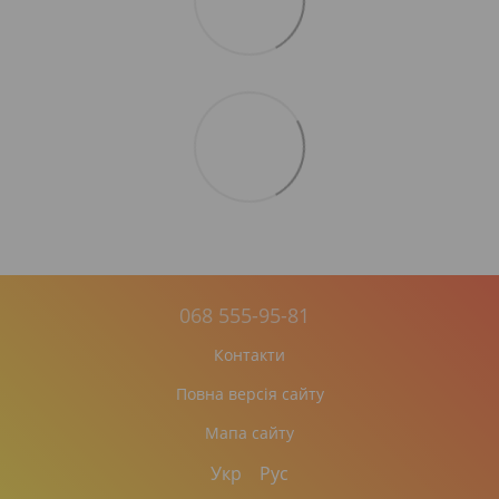
068 555-95-81
Контакти
Повна версія сайту
Мапа сайту
Укр
Рус