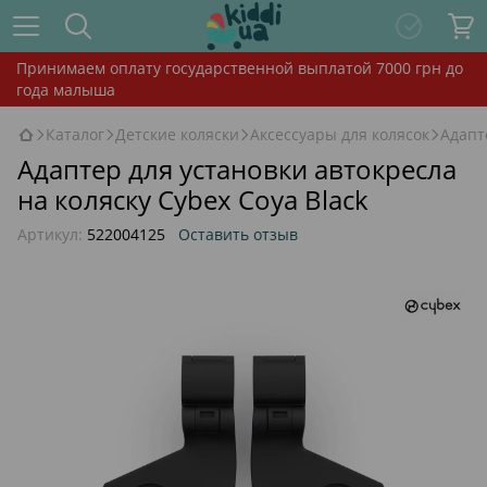
Принимаем оплату государственной выплатой 7000 грн до
года малыша
Каталог
Детские коляски
Аксессуары для колясок
Адапт
Адаптер для установки автокресла
на коляску Cybex Coya Black
Артикул:
522004125
Оставить отзыв