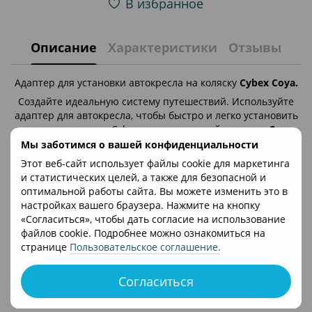
В избранное
Описание
Характеристики
Отзывы
Адаптер для установки автокресла на коляску
Cybex Coya.
Создайте идеальную систему путешествий. Используйте
адаптер для автокресла, чтобы быстро и легко установить
детское автокресло Cybex на раму детской
коляски Coya .
Мы заботимся о вашей конфиденциальности
Используйте адаптеры для автомобильных сидений, чтобы
закрепить любое детское автокресло CYBEX на раме
Этот веб-сайт использует файлы cookie для маркетинга
коляски Coya и превратить его в практическую систему
и статистических целей, а также для безопасной и
для путешествий. Переключение с вождения на прогулку в
оптимальной работы сайта. Вы можете изменить это в
считанные секунды и с минимальными усилиями –
настройках вашего браузера. Нажмите на кнопку
максимальная гибкость.
«Согласиться», чтобы дать согласие на использование
файлов cookie. Подробнее можно ознакомиться на
Совместим с Cybex Coya, все детские автокресла CYBEX.
странице
Пользовательское соглашение
.
Доставка
Оплата
Согласиться