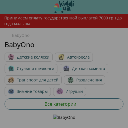
Принимаем оплату государственной выплатой 7000 грн до
года малыша
BabyOno
BabyOno
Детские коляски
Автокресла
Стулья и шезлонги
Детская комната
Транспорт для детей
Развлечения
Зимние товары
Игрушки
Гигиена и уход
Cybex
Скидки
Все категории