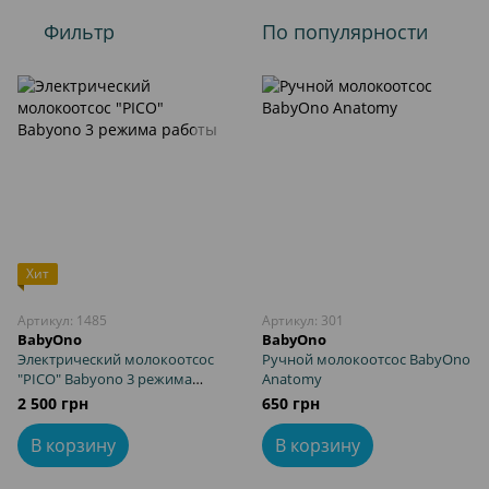
Фильтр
По популярности
Хит
Артикул: 1485
Артикул: 301
BabyOno
BabyOno
Электрический молокоотсос
Ручной молокоотсос BabyOno
"PICO" Babyono 3 режима
Anatomy
работы
2 500 грн
650 грн
В корзину
В корзину