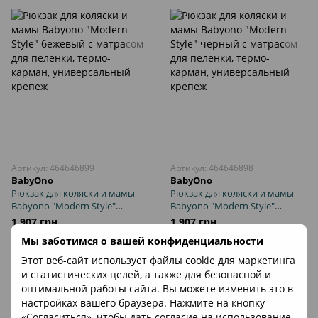
Артикул: 464646899
Артикул: 464646898
BabyOno
BabyOno
Рюкзак для коляски и мамы
Рюкзак для коляски и мамы
Babyono "Modern Style"
Babyono "Modern Style"
бежевый с матрасом для
черный с матрасом для
1 907 грн
1 907 грн
пеленки, термо-карман,
пеленки, термо-карман,
Мы заботимся о вашей конфиденциальности
универсальный крепеж
универсальный крепеж
В корзину
В корзину
Этот веб-сайт использует файлы cookie для маркетинга
и статистических целей, а также для безопасной и
оптимальной работы сайта. Вы можете изменить это в
настройках вашего браузера. Нажмите на кнопку
«Согласиться», чтобы дать согласие на использование