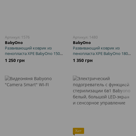
Артикул: 1576
Артикул: 1480
BabyOno
BabyOno
Развивающий коврик из
Развивающий коврик из
пенопласта XPE BabyOno 150 x
пенопласта XPE BabyOno 180 x
200 см, компактная сборка,
200 см, компактная сборка и
1 250 грн
1 350 грн
легкая очистка
быстрая очистка
Хит