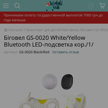
Принимаем оплату государственной выплатой 7000 грн до
года малыша
Каталог
Транспорт для детей
Беговелы
Біговел GS-0020
Біговел GS-0020 White/Yellow
Bluetooth LED-подсветка кор./1/
Артикул:
GS-0020 Black/Red
Оставить отзыв