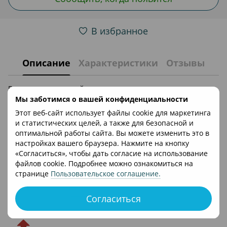
В избранное
Описание
Характеристики
Отзывы
Беговел пластиковый, накладки на ручки резиновые,
колеса пластик 10,5см (ширина), длина 82см, высота
Мы заботимся о вашей конфиденциальности
сиденья (от пола) 39см, аккум заряжается от USB, работает
Этот веб-сайт использует файлы cookie для маркетинга
от 80 до 180 мин в зависимости от режима, свет обод 7
и статистических целей, а также для безопасной и
цветов, 4 режима, меняется яркость, регулируется
оптимальной работы сайта. Вы можете изменить это в
громкость, подключается к телефону через Bluetooth,
настройках вашего браузера. Нажмите на кнопку
управлять музыкой можно как с телефона, так и с панели
«Согласиться», чтобы дать согласие на использование
на беговеле (играть, стоп, следующая мелодия).
файлов cookie. Подробнее можно ознакомиться на
странице
Пользовательское соглашение
.
Доставка
Оплата
Согласиться