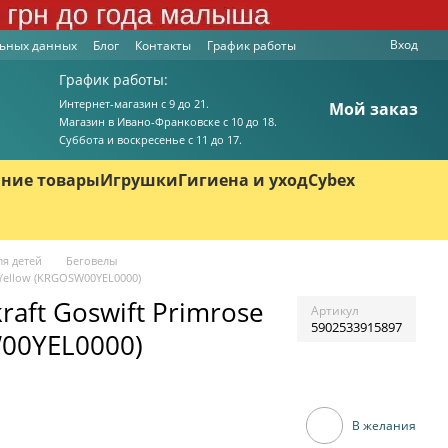
Вход
льных данных
Блог
Контакты
График работы
График работы:
Интернет-магазин с 9 до 21.
Мой заказ
Магазин в Ивано-Франковске с 10 до 18.
Суббота и воскресенье с 11 до 17.
ние товары
Игрушки
Гигиена и уход
Cybex
ля детей
Беговелы
e Yellow (KRGOSW00YEL0000)
raft Goswift Primrose
Артикул
5902533915897
00YEL0000)
В желания