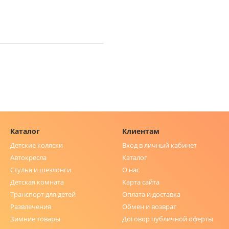
Каталог
Клиентам
Детские коляски
Вход в личный кабинет
Автокресла
Каталог
Стулья и шезлонги
О нас
Детская комната
Карта сайта
Транспорт для детей
Оплата и доставка
Развлечения
Обмен и возврат
Зимние товары
Договор публичной оферты