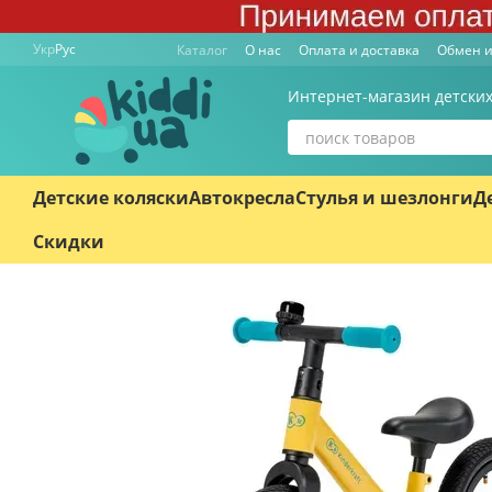
Перейти к основному контенту
Укр
Рус
Каталог
О нас
Оплата и доставка
Обмен и
Интернет-магазин детских
Детские коляски
Автокресла
Стулья и шезлонги
Д
Скидки