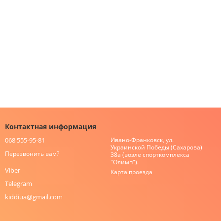
Контактная информация
068 555-95-81
Ивано-Франковск, ул.
Украинской Победы (Сахарова)
Перезвонить вам?
38а (возле спорткомплекса
"Олимп").
Viber
Карта проезда
Telegram
kiddiua@gmail.com