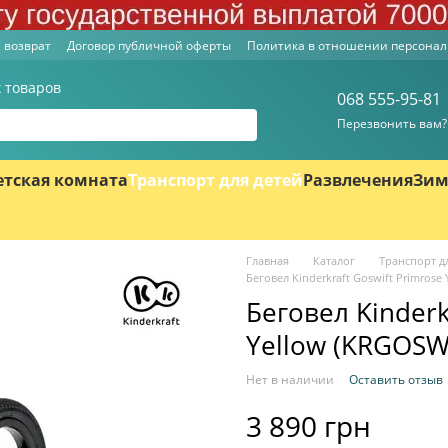
 возврат
Договор публичной оферты
Политика в отношении персона
 товаров
068 555-95-81
Перезвонить вам?
етская комната
Транспорт для детей
Развлечения
Зим
Главная
Каталог
Транспорт д
Беговел Kinderkraft Goswift Primros
Беговел Kinderk
Yellow (KRGOSW
Нет в наличии
Оставить отзыв
3 890 грн