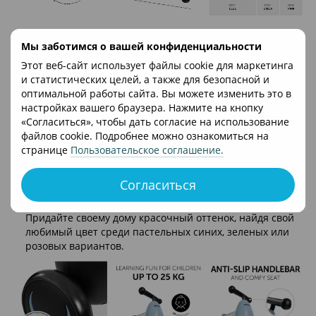
Стабильный и отклоненный от опрокидывания
Мы заботимся о вашей конфиденциальности
благодаря современному дизайну
Благодаря особо низкому центру тяжести рамы и
Этот веб-сайт использует файлы cookie для маркетинга
ограничению угла поворота рулевого колеса с обеих
и статистических целей, а также для безопасной и
сторон, 1st Ride Four обеспечивает удовольствие от
оптимальной работы сайта. Вы можете изменить это в
вождения без опрокидывания.
настройках вашего браузера. Нажмите на кнопку
«Согласиться», чтобы дать согласие на использование
Легче толкать благодаря эргономичной форме
файлов cookie. Подробнее можно ознакомиться на
Благодаря тому, что задняя часть автомобиля без
странице
Пользовательское соглашение
.
педалей стала тоньше, ваш ребенок получит
удовольствие от беззаботного вождения, поскольку его
Согласиться
ноги не будут касаться задних колес.
Доступные современные цвета
Придайте своему дому красочный оттенок, найдя свой
любимый цвет среди пастельных синих, зеленых или
розовых вариантов.