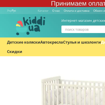
Перейти к основному контенту
Укр
Рус
Каталог
О нас
Оплата и доставка
Обмен и
Интернет-магазин детских
Детские коляски
Автокресла
Стулья и шезлонги
Д
Скидки