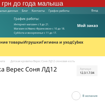
Вход
льных данных
Блог
Контакты
График работы
График работы:
Интернет-магазин с 9 до 21.
Мой заказ
Магазин в Ивано-Франковске с 10 до 18.
Суббота и воскресенье с 11 до 17.
ние товары
Игрушки
Гигиена и уход
Cybex
ната
Детская кроватка Верес Соня ЛД12 слоновая кость
ка Верес Соня ЛД12
Артикул
12.3.1.7.04
В желания