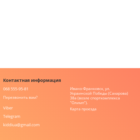
Контактная информация
068 555-95-81
Ивано-Франковск, ул.
Украинской Победы (Сахарова)
Перезвонить вам?
38а (возле спорткомплекса
"Олимп").
Viber
Карта проезда
Telegram
kiddiua@gmail.com