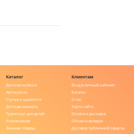
Каталог
Клиентам
Детские коляски
Вход в личный кабинет
Автокресла
Каталог
Стулья и шезлонги
О нас
Детская комната
Карта сайта
Транспорт для детей
Оплата и доставка
Развлечения
Обмен и возврат
Зимние товары
Договор публичной оферты