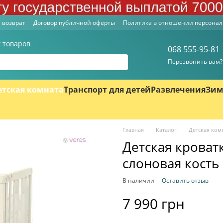
 возврат
Договор публичной оферты
Политика в отношении персона
 товаров
068 555-95-81
Перезвонить вам?
етская комната
Транспорт для детей
Развлечения
Зим
Главная
Каталог
Детская ком
Детская кроват
слоновая кость
В наличии
Оставить отзыв
7 990 грн