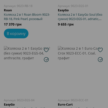
Артикул: 9023-RB-18
Артикул: 9023-EGS-01
Roan
EasyGo
Коляска 2 в 1 Roan Bloom 9023-
Коляска 2 в 1 EasyGo Soul (без
RB-18, Pink Pearl, розовый
сумки) 9023-EGS-01, adriatic,
бирюза
17 370 грн
9 655 грн
В корзину
Артикул: 9023-EGS-04
Артикул: 9023-ECC-01
EasyGo
Euro-Cart