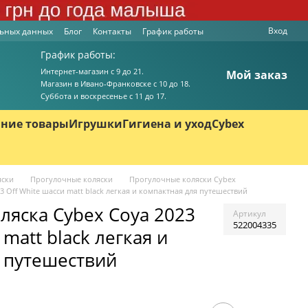
Вход
льных данных
Блог
Контакты
График работы
График работы:
Интернет-магазин с 9 до 21.
Мой заказ
Магазин в Ивано-Франковске с 10 до 18.
Суббота и воскресенье с 11 до 17.
ние товары
Игрушки
Гигиена и уход
Cybex
яски
Прогулочные коляски
Прогулочные коляски Cybex
 Off White шасси matt black легкая и компактная для путешествий
ляска Cybex Coya 2023
Артикул
522004335
 matt black легкая и
 путешествий