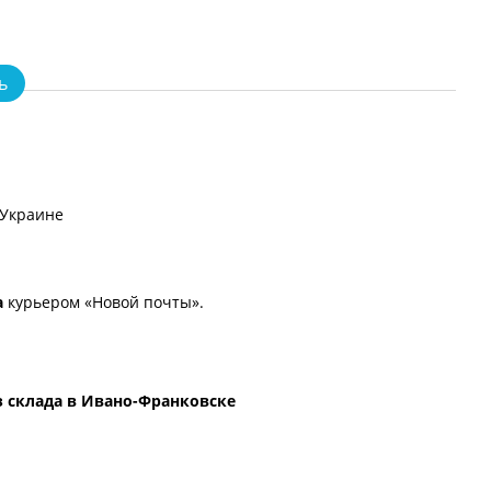
путе
19 30
20
ь
 Украине
а
курьером «Новой почты».
 склада в Ивано-Франковске