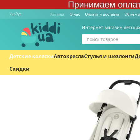
Перейти к основному контенту
Укр
Рус
Каталог
О нас
Оплата и доставка
Обмен и
Интернет-магазин детских
Детские коляски
Автокресла
Стулья и шезлонги
Д
Скидки