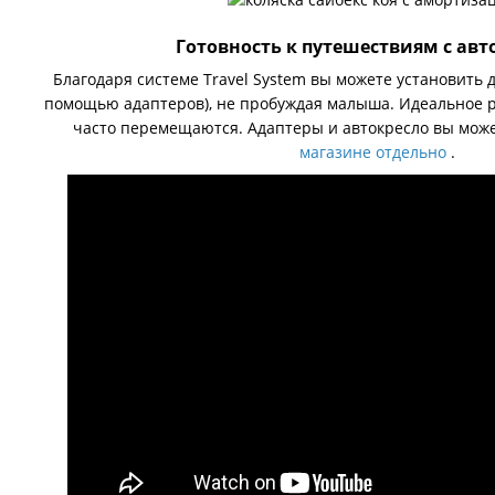
Готовность к путешествиям с ав
Благодаря системе Travel System вы можете установить д
помощью адаптеров), не пробуждая малыша. Идеальное р
часто перемещаются. Адаптеры и автокресло вы мож
магазине отдельно
.