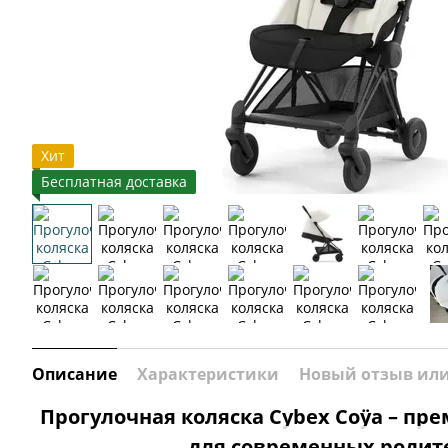
Хит
Бесплатная доставка
Описание
Характеристики
Новый отзыв ил
Прогулочная коляска Cybex Coÿa – пр
для современных родит