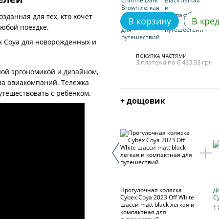
озданная для тех, кто хочет
В корзину
В кре
любой поездке.
ПОКУПКА ЧАСТЯМИ
3 платежа по 6 433.33 грн
ной эргономикой и дизайном,
а авиакомпаний. Тележка
утешествовать с ребенком.
+ дощовик
Прогулочная коляска
Д
Cybex Coya 2023 Off White
C
шасси matt black легкая и
1 
компактная для