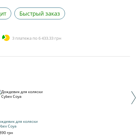
дит
Быстрый заказ
3 платежа по 6 433.33 грн
+ м
ождевик для коляски
Прог
ybex Coya
Cybex
шасси
890 грн
комп