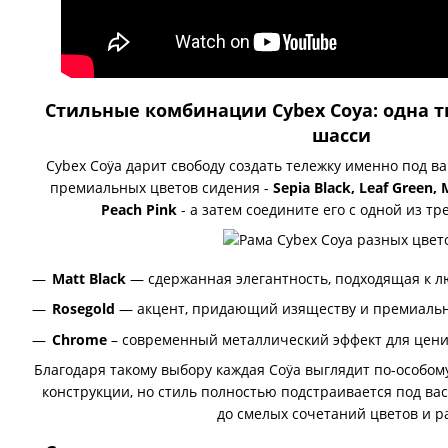
Стильные комбинации Cybex Coya: одна т
шасси
Cybex Coÿa дарит свободу создать тележку именно под в
премиальных цветов сидения -
Sepia Black, Leaf Green,
Peach Pink
- а затем соедините его с одной из т
Matt Black
— сдержанная элегантность, подходящая к л
Rosegold
— акцент, придающий изяществу и премиальн
Chrome
– современный металлический эффект для цен
Благодаря такому выбору каждая Coÿa выглядит по-особому
конструкции, но стиль полностью подстраивается под вас
до смелых сочетаний цветов и р