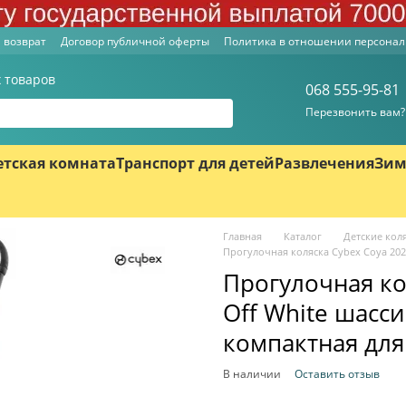
 возврат
Договор публичной оферты
Политика в отношении персона
 товаров
068 555-95-81
Перезвонить вам?
етская комната
Транспорт для детей
Развлечения
Зим
Главная
Каталог
Детские кол
Прогулочная коляска Cybex Coya 2023
Прогулочная ко
Off White шасси
компактная для
В наличии
Оставить отзыв