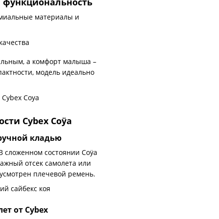
я функциональность
емиальные материалы и
ильным, а комфорт малыша –
пактности, модель идеально
сти Cybex Coÿa
 ручной кладью
 В сложенном состоянии Coÿa
гажный отсек самолета или
дусмотрен плечевой ремень.
ет от Cybex