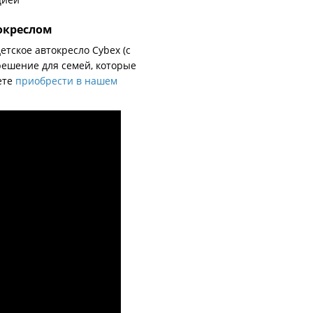
токреслом
етское автокресло Cybex (с
ешение для семей, которые
ете
приобрести в нашем