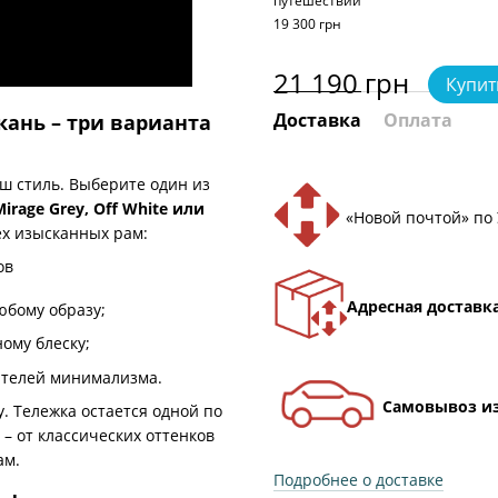
путешествий
19 300 грн
21 190 грн
Купит
Доставка
Оплата
кань – три варианта
аш стиль. Выберите один из
 Mirage Grey, Off White или
«Новой почтой» по
рех изысканных рам:
Адресная доставк
юбому образу;
ому блеску;
ителей минимализма.
Самовывоз из
. Тележка остается одной по
 – от классических оттенков
ам.
Подробнее о доставке