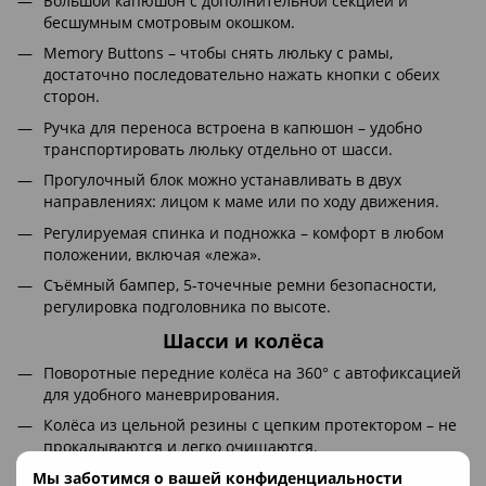
Большой капюшон с дополнительной секцией и
бесшумным смотровым окошком.
Memory Buttons – чтобы снять люльку с рамы,
достаточно последовательно нажать кнопки с обеих
сторон.
Ручка для переноса встроена в капюшон – удобно
транспортировать люльку отдельно от шасси.
Прогулочный блок можно устанавливать в двух
направлениях: лицом к маме или по ходу движения.
Регулируемая спинка и подножка – комфорт в любом
положении, включая «лежа».
Съёмный бампер, 5-точечные ремни безопасности,
регулировка подголовника по высоте.
Шасси и колёса
Поворотные передние колёса на 360° с автофиксацией
для удобного маневрирования.
Колёса из цельной резины с цепким протектором – не
прокалываются и легко очищаются.
Амортизаторы на всех колёсах – плавное движение без
Мы заботимся о вашей конфиденциальности