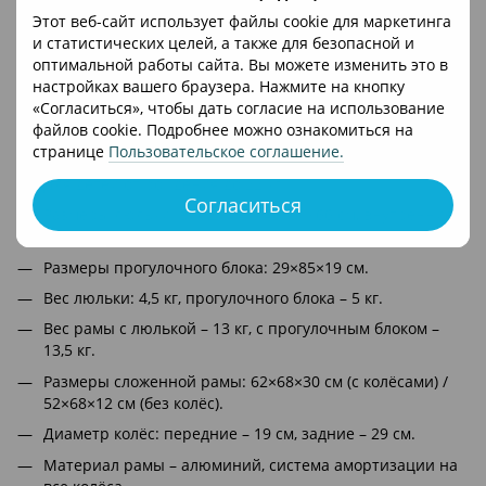
вибраций.
Этот веб-сайт использует файлы cookie для маркетинга
и статистических целей, а также для безопасной и
Лёгкая алюминиевая рама с телескопической
оптимальной работы сайта. Вы можете изменить это в
родительской ручкой (положения 93/99/104/107 см).
настройках вашего браузера. Нажмите на кнопку
Тип складывания – «книжка» для удобной
«Согласиться», чтобы дать согласие на использование
транспортировки и хранения.
файлов cookie. Подробнее можно ознакомиться на
Технические характеристики
странице
Пользовательское соглашение
.
Для детей от рождения до 22 кг.
Согласиться
Размеры люльки: внешние – 46×91×66 см, внутренние –
37×78×22 см.
Размеры прогулочного блока: 29×85×19 см.
Вес люльки: 4,5 кг, прогулочного блока – 5 кг.
Вес рамы с люлькой – 13 кг, с прогулочным блоком –
13,5 кг.
Размеры сложенной рамы: 62×68×30 см (с колёсами) /
52×68×12 см (без колёс).
Диаметр колёс: передние – 19 см, задние – 29 см.
Материал рамы – алюминий, система амортизации на