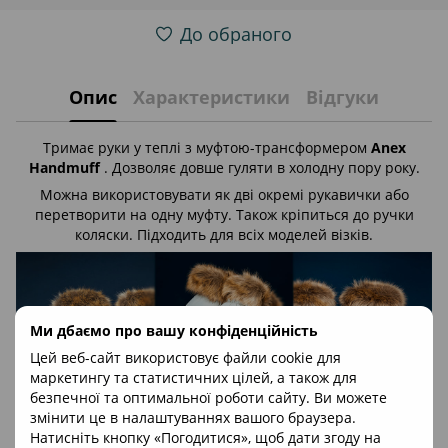
До обраного
Опис
Характеристики
Відгуки
Тримає руки у теплі з муфтою-трансформером
Anex
Handmuff
. Дозволяє довше гуляти в холодну пору року.
Можна використовувати як дві окремі рукавички або
перетворити на одну муфту. Також кріпиться до ручки
коляски. Підходить для всіх моделей візків.
Ми дбаємо про вашу конфіденційність
Цей веб-сайт використовує файли cookie для
маркетингу та статистичних цілей, а також для
безпечної та оптимальної роботи сайту. Ви можете
Основні характеристики:
змінити це в налаштуваннях вашого браузера.
Водовідштовхувальні матеріали та теплий наповнювач.
Натисніть кнопку «Погодитися», щоб дати згоду на