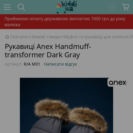
Приймаємо оплату державною виплатою 7000 грн до року
малюка
Каталог
Зимові товари
Муфти та рукавиці для коляски
Рукавиці Anex Handmuff-
transformer Dark Gray
Артикул:
R/A M01
Написати відгук