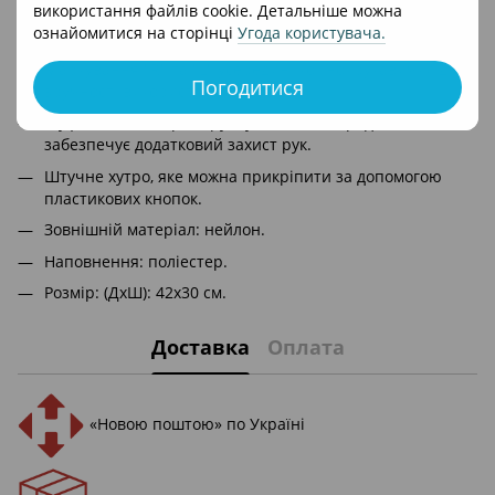
використання файлів cookie. Детальніше можна
Рукавички можна з'єднувати та роз'єднувати за
ознайомитися на сторінці
Угода користувача
.
допомогою блискавок.
Маркування "R" та "L" усередині кожної рукавички для
Погодитися
зручності використання.
Муфта також огортає ручку коляски зсередини та
забезпечує додатковий захист рук.
Штучне хутро, яке можна прикріпити за допомогою
пластикових кнопок.
Зовнішній матеріал: нейлон.
Наповнення: поліестер.
Розмір: (ДхШ): 42x30 см.
Доставка
Оплата
«Новою поштою» по Україні