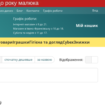
Вхід
них даних
Блог
Контакти
Графік роботи
Графік роботи:
Інтернет-магазин з 9 до 21.
Мій кошик
Магазин в Івано-Франківську з 10 до 18.
Cубота та неділя з 11 до 17.
товари
Іграшки
Гігієна та догляд
Cybex
Знижки
Відображення:
спочатку дешевше
за назвою