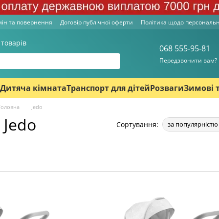
ін та повернення
Договір публічної оферти
Політика щодо персональ
 товарів
068 555-95-81
Передзвонити вам?
Дитяча кімната
Транспорт для дітей
Розваги
Зимові 
Головна
Jedo
Jedo
Сортування:
за популярністю