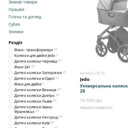
Зимові товари
Іграшки
Гігієна та догляд
Cybex
Знижки
Розділ
Візки - трансформери
27
Коляски для двійні Jedo
1
Дитячі коляски Чернівці
27
Візки 2в1
27
Дитячі коляски Запоріжжя
27
Артикул: J-TE-20
Дитячі коляски в Одесі
27
Jedo
Візки для двійні
1
Універсальна коляска
Дитячі коляски Вінниця
27
20
Дитячі коляски Дніпро
27
16 500 грн
Дитячі коляски Львів
27
Дитячі коляски Івано-
Немає в наявності
Франківськ
27
Дитячі коляски Ужгород
27
Дитячі коляски Київ
27