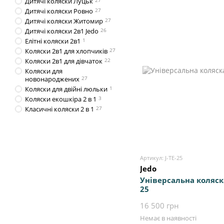
Дитячі коляски Луцьк
27
Дитячі коляски Ровно
27
Дитячі коляски Житомир
27
Дитячі коляски 2в1 Jedo
26
Елітні коляски 2в1
1
Коляски 2в1 для хлопчиків
27
Коляски 2в1 для дівчаток
22
Коляски для
новонароджених
27
Коляски для двійні люльки
1
Коляски екошкіра 2 в 1
3
Класичні коляски 2 в 1
27
Артикул: J-TE-25
Jedo
Універсальна коляска
25
16 500 грн
Немає в наявності