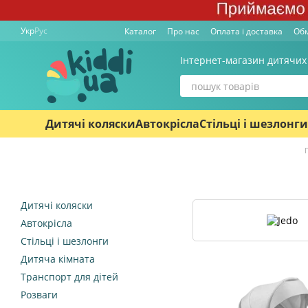
Перейти к основному контенту
Укр
Рус
Каталог
Про нас
Оплата і доставка
Обм
Інтернет-магазин дитячих
Дитячі коляски
Автокрісла
Стільці і шезлонги
Дитячі коляски
Автокрісла
Стільці і шезлонги
Дитяча кімната
Транспорт для дітей
Розваги