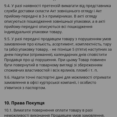
9.4. У разі наявності претензій вимагати від представника
служби доставки скласти Акт зовнішнього огляду і Акт
прийому-передачі в 3-х примірниках. В акті огляду
описуються пошкодження зовнішньої упаковки, а в акті
прийому-передачі описуються всі пошкодження
індивідуальної упаковки товару.
9.5. У разі передачі продавцем товару з порушенням умов
замовлення про кількість, асортимент, комплектність, тару
та (або) упаковку товару, - не пізніше 5 (п'яти) наступних за
днем покупки (отримання), календарних днів сповістити
Продавця про ці порушення. При цьому Товар повинен
бути повернутий в товарному вигляді зі збереженням
споживчих властивостей і всіх ярликів, пломб і т. п.
9.6. Надати точні паспортні дані для можливості отримати
замовлення в офісі кур'єрської компанії, і особисто
з'явитися з паспортом.
10. Права Покупця
10.1. Вимагати повернення оплати товару в разі
неможливості виконання Продавцем умов замовлення.