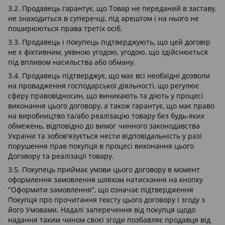
3.2. Продавець гарантує, що Товар не переданий в заставу,
не знаходиться в суперечці, під арештом і на нього не
поширюються права третіх осіб.
3.3. Продавець і покупець підтверджують, що цей договір
не є фіктивним, уявною угодою, угодою, що здійснюється
під впливом насильства або обману.
3.4. Продавець підтверджує, що має всі необхідні дозволи
на провадження господарської діяльності, що регулює
сферу правовідносин, що виникають та діють у процесі
виконання цього договору, а також гарантує, що має право
на виробництво та/або реалізацію товару без будь-яких
обмежень, відповідно до вимог чинного законодавства
України та зобов'язується нести відповідальність у разі
порушення прав покупця в процесі виконання цього
Договору та реалізації товару.
3.5. Покупець приймає умови цього договору в момент
оформлення замовлення шляхом натискання на кнопку
"Оформити замовлення", що означає підтвердження
Покупця про прочитання тексту цього договору і згоду з
його Умовами. Надалі заперечення від покупця щодо
надання таким чином своєї згоди позбавляє продавця від