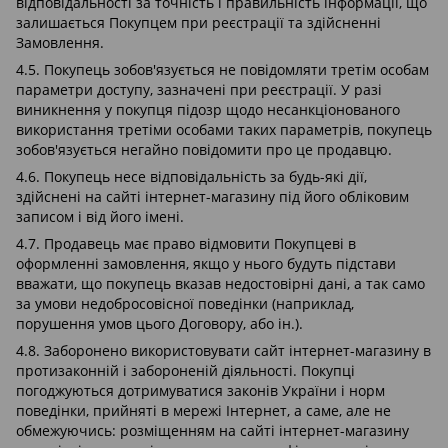
відповідальності за точність і правильність інформації, що
залишається Покупцем при реєстрації та здійсненні
Замовлення.
4.5. Покупець зобов'язується не повідомляти третім особам
параметри доступу, зазначені при реєстрації. У разі
виникнення у покупця підозр щодо несанкціонованого
використання третіми особами таких параметрів, покупець
зобов'язується негайно повідомити про це продавцю.
4.6. Покупець несе відповідальність за будь-які дії,
здійснені на сайті інтернет-магазину під його обліковим
записом і від його імені.
4.7. Продавець має право відмовити Покупцеві в
оформленні замовлення, якщо у нього будуть підстави
вважати, що покупець вказав недостовірні дані, а так само
за умови недобросовісної поведінки (наприклад,
порушення умов цього Договору, або ін.).
4.8. Заборонено використовувати сайт інтернет-магазину в
протизаконній і забороненій діяльності. Покупці
погоджуються дотримуватися законів України і норм
поведінки, прийняті в мережі Інтернет, а саме, але не
обмежуючись: розміщенням на сайті інтернет-магазину