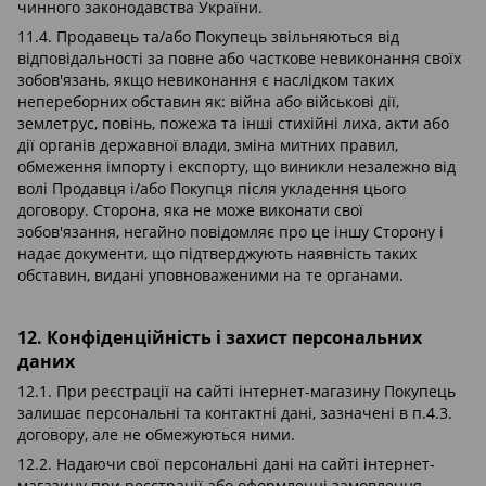
чинного законодавства України.
11.4. Продавець та/або Покупець звільняються від
відповідальності за повне або часткове невиконання своїх
зобов'язань, якщо невиконання є наслідком таких
непереборних обставин як: війна або військові дії,
землетрус, повінь, пожежа та інші стихійні лиха, акти або
дії органів державної влади, зміна митних правил,
обмеження імпорту і експорту, що виникли незалежно від
волі Продавця і/або Покупця після укладення цього
договору. Сторона, яка не може виконати свої
зобов'язання, негайно повідомляє про це іншу Сторону і
надає документи, що підтверджують наявність таких
обставин, видані уповноваженими на те органами.
12. Конфіденційність і захист персональних
даних
12.1. При реєстрації на сайті інтернет-магазину Покупець
залишає персональні та контактні дані, зазначені в п.4.3.
договору, але не обмежуються ними.
12.2. Надаючи свої персональні дані на сайті інтернет-
магазину при реєстрації або оформленні замовлення,