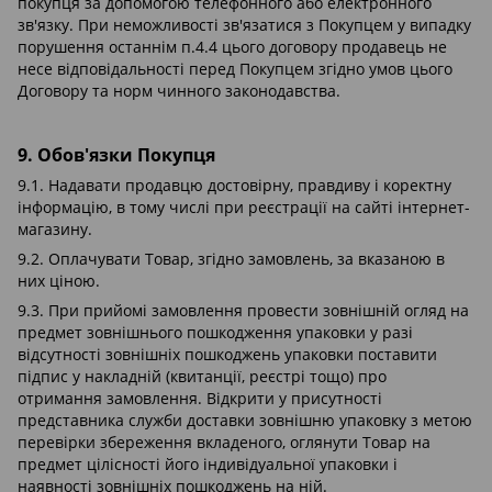
покупця за допомогою телефонного або електронного
зв'язку. При неможливості зв'язатися з Покупцем у випадку
порушення останнім п.4.4 цього договору продавець не
несе відповідальності перед Покупцем згідно умов цього
Договору та норм чинного законодавства.
9. Обов'язки Покупця
9.1. Надавати продавцю достовірну, правдиву і коректну
інформацію, в тому числі при реєстрації на сайті інтернет-
магазину.
9.2. Оплачувати Товар, згідно замовлень, за вказаною в
них ціною.
9.3. При прийомі замовлення провести зовнішній огляд на
предмет зовнішнього пошкодження упаковки у разі
відсутності зовнішніх пошкоджень упаковки поставити
підпис у накладній (квитанції, реєстрі тощо) про
отримання замовлення. Відкрити у присутності
представника служби доставки зовнішню упаковку з метою
перевірки збереження вкладеного, оглянути Товар на
предмет цілісності його індивідуальної упаковки і
наявності зовнішніх пошкоджень на ній.