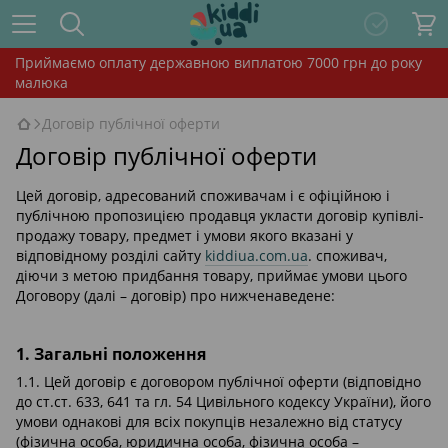
Приймаємо оплату державною виплатою 7000 грн до року
малюка
Договір публічної оферти
Договір публічної оферти
Цей договір, адресований споживачам і є офіційною і
публічною пропозицією продавця укласти договір купівлі-
продажу товару, предмет і умови якого вказані у
відповідному розділі сайту
kiddiua.com.ua
. споживач,
діючи з метою придбання товару, приймає умови цього
Договору (далі – договір) про нижченаведене:
1. Загальні положення
1.1. Цей договір є договором публічної оферти (відповідно
до ст.ст. 633, 641 та гл. 54 Цивільного кодексу України), його
умови однакові для всіх покупців незалежно від статусу
(фізична особа, юридична особа, фізична особа –