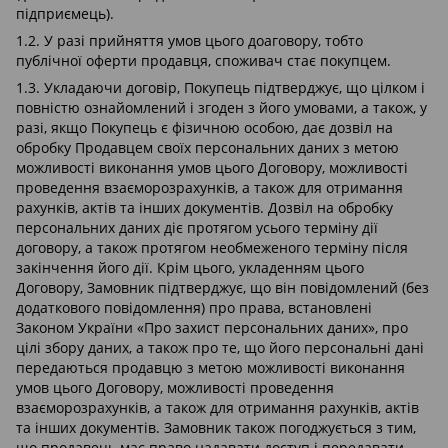
підприємець).
1.2. У разі прийняття умов цього доаговору, тобто
публічної оферти продавця, споживач стає покупцем.
1.3. Укладаючи договір, Покупець підтверджує, що цілком і
повністю ознайомлений і згоден з його умовами, а також, у
разі, якщо Покупець є фізичною особою, дає дозвіл на
обробку Продавцем своїх персональних даних з метою
можливості виконання умов цього Договору, можливості
проведення взаєморозрахунків, а також для отримання
рахунків, актів та інших документів. Дозвіл на обробку
персональних даних діє протягом усього терміну дії
договору, а також протягом необмеженого терміну після
закінчення його дії. Крім цього, укладенням цього
Договору, Замовник підтверджує, що він повідомлений (без
додаткового повідомлення) про права, встановлені
Законом України «Про захист персональних даних», про
цілі збору даних, а також про те, що його персональні дані
передаються продавцю з метою можливості виконання
умов цього Договору, можливості проведення
взаєморозрахунків, а також для отримання рахунків, актів
та інших документів. Замовник також погоджується з тим,
що продавець має право надавати доступ і передавати