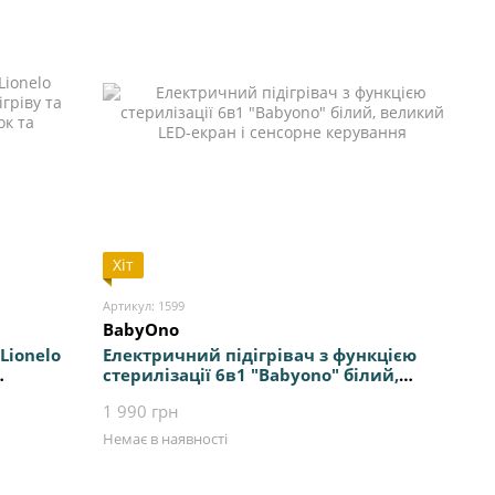
Хіт
Артикул: 1599
BabyOno
Lionelo
Електричний підігрівач з функцією
стерилізації 6в1 "Babyono" білий,
до 4
великий LED-екран і сенсорне
1 990 грн
сно
керування
Немає в наявності