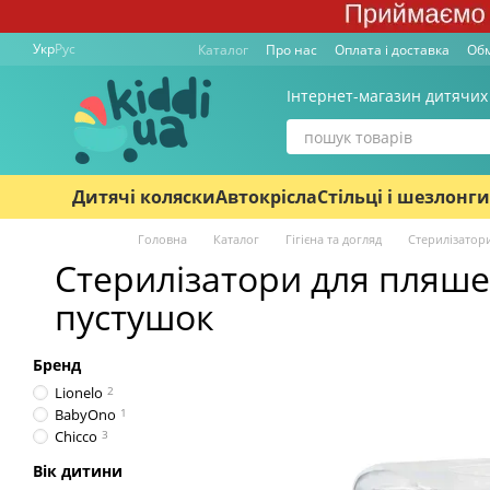
Перейти к основному контенту
Укр
Рус
Каталог
Про нас
Оплата і доставка
Обм
Інтернет-магазин дитячих
Дитячі коляски
Автокрісла
Стільці і шезлонги
Головна
Каталог
Гігієна та догляд
Стерилізатор
Стерилізатори для пляше
пустушок
Бренд
Lionelo
2
BabyOno
1
Chicco
3
Вік дитини