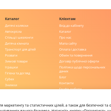
Каталог
Клієнтам
Дитячі коляски
Вхід до кабінету
Автокрісла
Каталог
Стільці і шезлонги
Про нас
Дитяча кімната
Мапа сайту
Транспорт для дітей
Оплата і доставка
Розваги
Обмін та повернення
Зимові товари
Договір публічної оферти
Іграшки
Політика щодо персональних
даних
Гігієна та догляд
Блог
Cybex
Контакти
Знижки
Графік роботи
Ми в соцмережах
ля маркетингу та статистичних цілей, а також для безпечної та
аштуваннях вашого браузера. Натисніть кнопку «Погодитися», щ