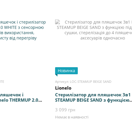
Новинка
ITE
Артикул: LOC-STEAMUP BEIGE SAND
Lionelo
пляшечок і
Стерилізатор для пляшечок 3в1 
nelo THERMUP 2.0
STEAMUP BEIGE SAND з функцією
анеллю, 5 режимів
підігріву та сушки, стерелізація 
3 099 грн
іжник для захисту
пляшечок та аксесуарів одноча
Немає в наявності