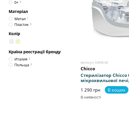
0+
5
Матеріал
Метал
1
Пластик
5
Колір
Країна реєстрації бренду
Италия
3
Артикул: 65846.60
Польща
3
Chicco
Стерилізатор Chicco
мікрохвильової печі
пляшечок, стериліза
1 290 грн
В кошик
В наявності