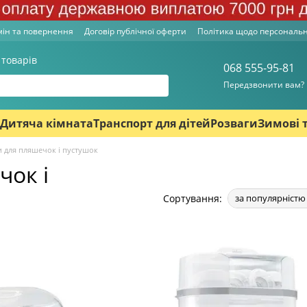
ін та повернення
Договір публічної оферти
Політика щодо персональ
 товарів
068 555-95-81
Передзвонити вам?
Дитяча кімната
Транспорт для дітей
Розваги
Зимові 
и для пляшечок і пустушок
чок і
Сортування:
за популярністю