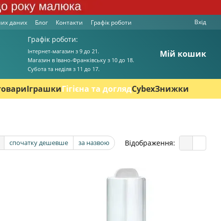
Вхід
них даних
Блог
Контакти
Графік роботи
Графік роботи:
Інтернет-магазин з 9 до 21.
Мій кошик
Магазин в Івано-Франківську з 10 до 18.
Cубота та неділя з 11 до 17.
товари
Іграшки
Гігієна та догляд
Cybex
Знижки
Відображення:
спочатку дешевше
за назвою