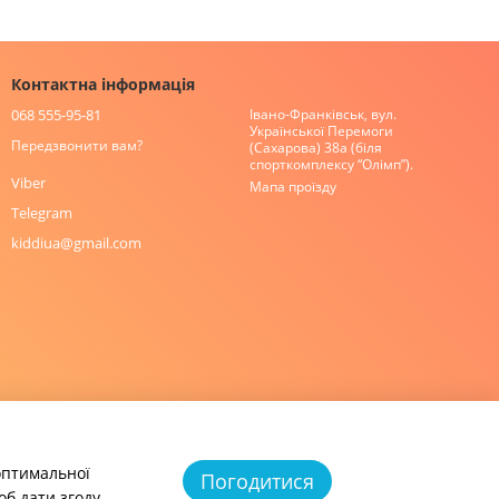
Контактна інформація
068 555-95-81
Івано-Франківськ, вул.
Української Перемоги
Передзвонити вам?
(Сахарова) 38а (біля
спорткомплексу “Олімп”).
Viber
Мапа проїзду
Telegram
kiddiua@gmail.com
 оптимальної
Погодитися
об дати згоду