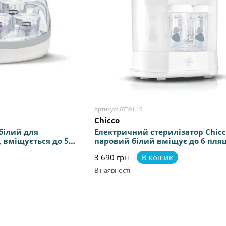
Артикул: 07391.10
Chicco
 білий для
Електричний стерилізатор Chicc
, вміщується до 5
паровий білий вміщує до 6 пля
ція на 24 години
стерилізація пором, швидка
3 690 грн
В кошик
стерилізація протягом 5 хвилин
В наявності