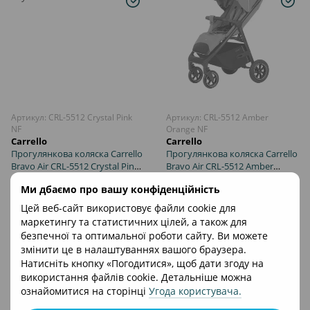
Артикул: CRL-5512 Crystal Pink
Артикул: CRL-5512 Amber
NF
Orange NF
Carrello
Carrello
Прогулянкова коляска Carrello
Прогулянкова коляска Carrello
Bravo Air CRL-5512 Crystal Pink
Bravo Air CRL-5512 Amber
NF 2024
Orange NF 2024
6 364 грн
5 958 грн
Ми дбаємо про вашу конфіденційність
Цей веб-сайт використовує файли cookie для
маркетингу та статистичних цілей, а також для
безпечної та оптимальної роботи сайту. Ви можете
змінити це в налаштуваннях вашого браузера.
Натисніть кнопку «Погодитися», щоб дати згоду на
використання файлів cookie. Детальніше можна
ознайомитися на сторінці
Угода користувача
.