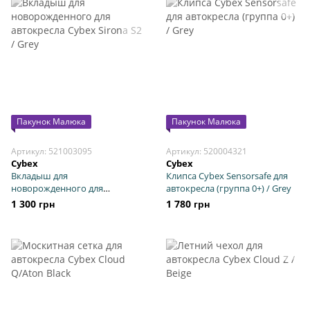
Пакунок Малюка
Пакунок Малюка
Артикул: 521003095
Артикул: 520004321
Cybex
Cybex
Вкладыш для
Клипса Cybex Sensorsafe для
новорожденного для
автокресла (группа 0+) / Grey
автокресла Cybex Sirona S2 /
1 300 грн
1 780 грн
Grey