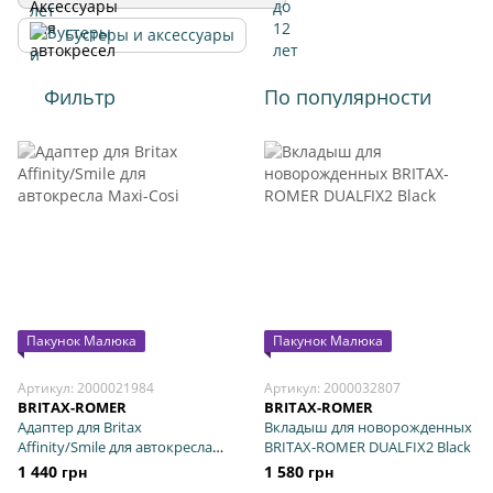
Бустеры и аксессуары
Фильтр
По популярности
Пакунок Малюка
Пакунок Малюка
Артикул: 2000021984
Артикул: 2000032807
BRITAX-ROMER
BRITAX-ROMER
Адаптер для Britax
Вкладыш для новорожденных
Affinity/Smile для автокресла
BRITAX-ROMER DUALFIX2 Black
Maxi-Cosi
1 440 грн
1 580 грн