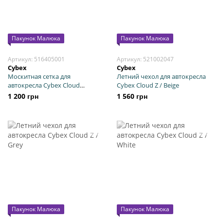
Пакунок Малюка
Пакунок Малюка
Артикул: 516405001
Артикул: 521002047
Cybex
Cybex
Москитная сетка для
Летний чехол для автокресла
автокресла Cybex Cloud
Cybex Cloud Z / Beige
Q/Aton Black
1 200 грн
1 560 грн
Пакунок Малюка
Пакунок Малюка