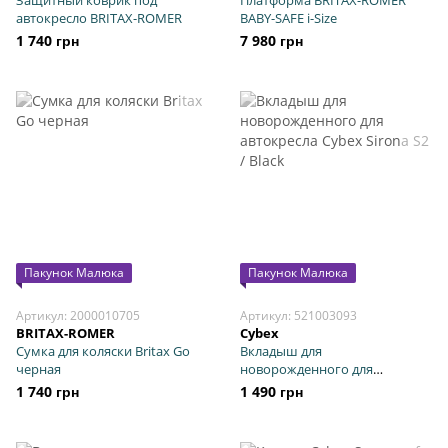
Защитный коврик под
Платформа BRITAX-ROMER
автокресло BRITAX-ROMER
BABY-SAFE i-Size
1 740 грн
7 980 грн
Пакунок Малюка
Пакунок Малюка
Артикул: 2000010705
Артикул: 521003093
BRITAX-ROMER
Cybex
Сумка для коляски Britax Go
Вкладыш для
черная
новорожденного для
автокресла Cybex Sirona S2 /
1 740 грн
1 490 грн
Black