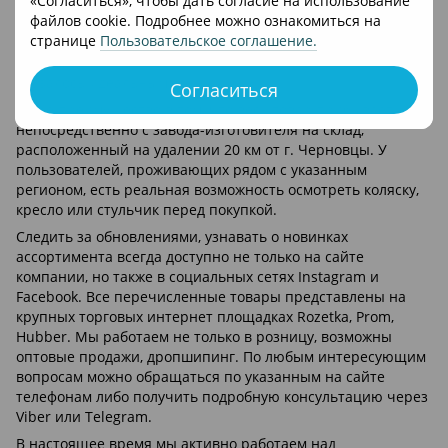
«Согласиться», чтобы дать согласие на использование
во многих вопросах выбора правильных, функциональных,
файлов cookie. Подробнее можно ознакомиться на
безопасных и высококачественных детских транспортных
странице
Пользовательское соглашение
.
средств. Поэтому стремимся всегда помогать папам и
мамам, чтобы колясочка или автокресло для их малыша
оказалось идеальным.
Согласиться
Наше преимущество в том, что весь товар прибывает
непосредственно с завода-изготовителя на склад,
расположенный на удалении 20 км от г. Черновцы. У
пользователей, проживающих рядом с указанным
регионом, есть реальная возможность осмотреть коляску,
кресло или стульчик перед покупкой.
Следить за обновлениями, узнавать о новинках
ассортимента всегда доступно не только на сайте
компании, но также в социальных сетях Instagram и
Facebook. Все перечисленные товары представлены на
крупных торговых интернет площадках Rozetka, Prom,
Hubber. Мы работаем не только в розницу, возможны
оптовые продажи, дропшипинг. По любым интересующим
вопросам можно обращаться по указанным на сайте
телефонам либо получить подробную консультацию через
Viber или Telegram.
В настоящее время мы активно работаем над