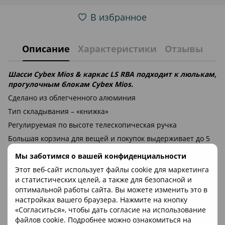
В избранное
Описание
Характеристики
Отзывы
Шасси Cybex Mios & каркас LS RBA подходит к люлькам,
прогулочным блокам Cybex Mios.
Сделано из облегченного алюминия
Тип складывания – «книжка»
Регулируемая по высоте телескопическая ручка
Большая корзина для вещей и покупок выдерживает до 5
кг
Мы заботимся о вашей конфиденциальности
Амортизация всех колес
Этот веб-сайт использует файлы cookie для маркетинга
Передние колеса поворотные с функцией фиксации
и статистических целей, а также для безопасной и
Наличие кнопок памяти для комфортной транспортировки
оптимальной работы сайта. Вы можете изменить это в
настройках вашего браузера. Нажмите на кнопку
Можно устанавливать люльку, прогулочный блок или
«Согласиться», чтобы дать согласие на использование
автомобильное кресло группы 0/0+
файлов cookie. Подробнее можно ознакомиться на