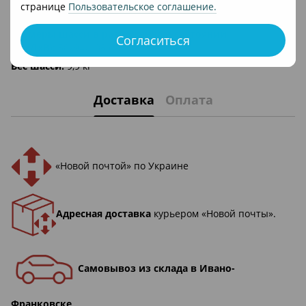
Размеры шасси в сложенном состоянии
странице
Пользовательское соглашение
.
(ШхДхВ):
50х75х33 см
Размеры шасси в разложенном состоянии
Согласиться
(ШхДхВ):
50х94х108 см
Вес шасси:
9,9 кг
Доставка
Оплата
«Новой почтой» по Украине
Адресная доставка
курьером «Новой почты».
Самовывоз из склада в Ивано-
Франковске