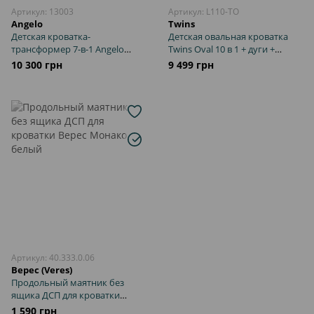
Артикул: 13003
Артикул: L110-TO
Angelo
Twins
Детская кроватка-
Детская овальная кроватка
трансформер 7-в-1 Angelo
Twins Oval 10 в 1 + дуги +
мокко
матрас белая
10 300 грн
9 499 грн
Артикул: 40.333.0.06
Верес (Veres)
Продольный маятник без
ящика ДСП для кроватки
Верес Монако белый
1 590 грн