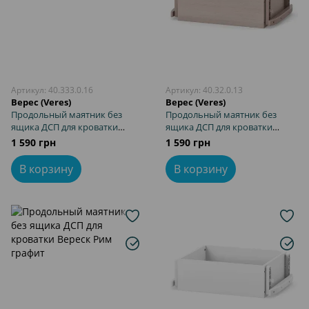
Артикул: 40.333.0.16
Артикул: 40.32.0.13
Верес (Veres)
Верес (Veres)
Продольный маятник без
Продольный маятник без
ящика ДСП для кроватки
ящика ДСП для кроватки
Верес Монако темно-серый
Верес Рим капучино
1 590 грн
1 590 грн
В корзину
В корзину