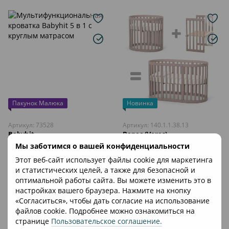
Пакунок Малюка
Новинка
Артикул: 73528
Артикул: 140.1.1.38.13
Babyhit
Верес (Veres)
Мультифункциональная
Комплект расширения
Мы заботимся о вашей конфиденциальности
кроватка Babyhit 5 в 1 с
кроватки Верес Рим капучино
Этот веб-сайт использует файлы cookie для маркетинга
круглым матрасом
5 184 грн
3 490 грн
и статистических целей, а также для безопасной и
оптимальной работы сайта. Вы можете изменить это в
В корзину
В корзину
настройках вашего браузера. Нажмите на кнопку
«Согласиться», чтобы дать согласие на использование
файлов cookie. Подробнее можно ознакомиться на
странице
Пользовательское соглашение
.