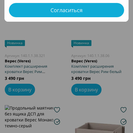
Согласиться
Новинка
Новинка
Артикул: 140.1.1.38.321
Артикул: 140.1.1.38.06
Верес (Veres)
Верес (Veres)
Комплект расширения
Комплект расширения
кроватки Верес Рим
кроватки Верес Рим белый
графитовый
3 490 грн
3 490 грн
В корзину
В корзину