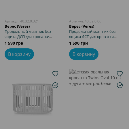
Артикул: 40.32.0.321
Артикул: 40.32.0.06
Верес (Veres)
Верес (Veres)
Продольный маятник без
Продольный маятник без
ящика ДСП для кроватки
ящика ДСП для кроватки
Вереск Рим графит
Верес Рим белый
1 590 грн
1 590 грн
В корзину
В корзину