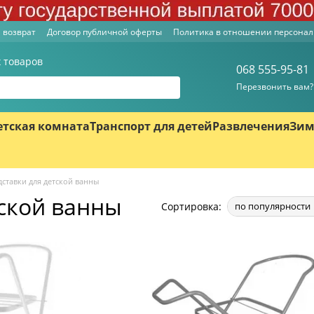
 возврат
Договор публичной оферты
Политика в отношении персона
 товаров
068 555-95-81
Перезвонить вам?
етская комната
Транспорт для детей
Развлечения
Зим
ставки для детской ванны
тской ванны
Сортировка:
по популярности