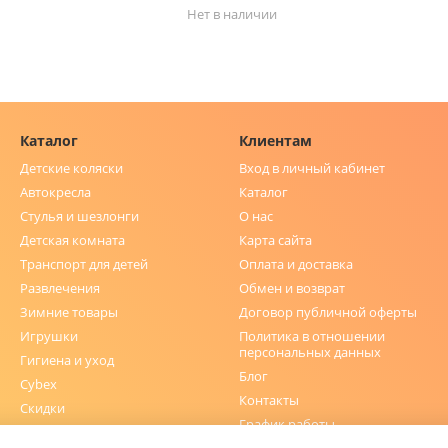
Нет в наличии
Каталог
Клиентам
Детские коляски
Вход в личный кабинет
Автокресла
Каталог
Стулья и шезлонги
О нас
Детская комната
Карта сайта
Транспорт для детей
Оплата и доставка
Развлечения
Обмен и возврат
Зимние товары
Договор публичной оферты
Игрушки
Политика в отношении
персональных данных
Гигиена и уход
Блог
Cybex
Контакты
Скидки
График работы