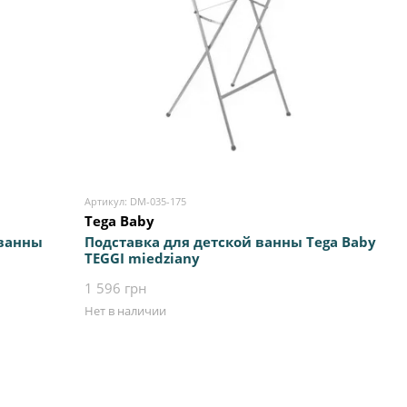
Артикул: DM-035-175
Tega Baby
 ванны
Подставка для детской ванны Tega Baby
TEGGI miedziany
ими
1 596 грн
ая
Нет в наличии