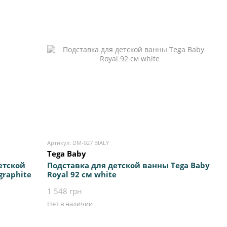
Артикул: DM-027 BIALY
Tega Baby
етской
Подставка для детской ванны Tega Baby
graphite
Royal 92 см white
1 548 грн
Нет в наличии