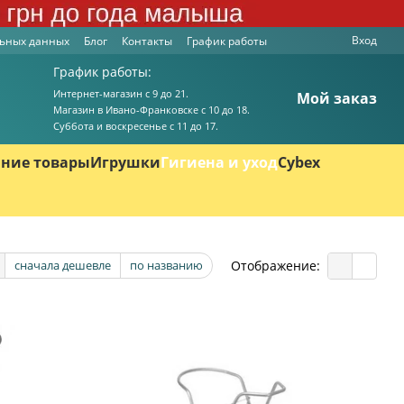
Вход
льных данных
Блог
Контакты
График работы
График работы:
Интернет-магазин с 9 до 21.
Мой заказ
Магазин в Ивано-Франковске с 10 до 18.
Суббота и воскресенье с 11 до 17.
ние товары
Игрушки
Гигиена и уход
Cybex
Отображение:
сначала дешевле
по названию