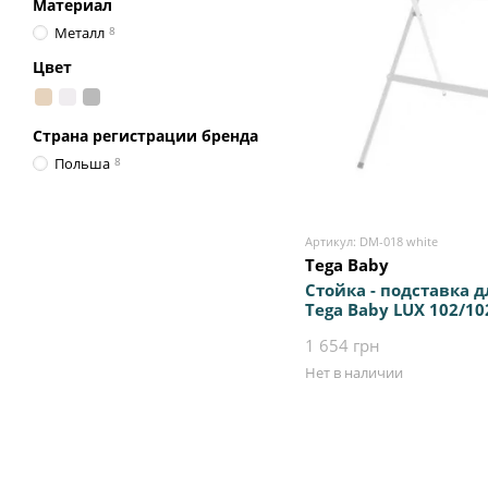
Материал
Металл
8
Цвет
Страна регистрации бренда
Польша
8
Артикул: DM-018 white
Tega Baby
Стойка - подставка 
Tega Baby LUX 102/10
универсальная с ан
1 654 грн
ножками, прочная м
конструкция
Нет в наличии