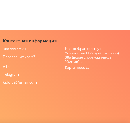
Контактная информация
068 555-95-81
Ивано-Франковск, ул.
Украинской Победы (Сахарова)
Перезвонить вам?
38а (возле спорткомплекса
"Олимп").
Viber
Карта проезда
Telegram
kiddiua@gmail.com