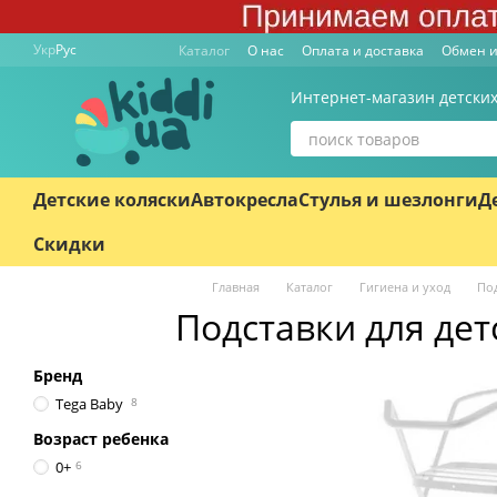
Перейти к основному контенту
Укр
Рус
Каталог
О нас
Оплата и доставка
Обмен и
Интернет-магазин детских
Детские коляски
Автокресла
Стулья и шезлонги
Д
Скидки
Главная
Каталог
Гигиена и уход
Под
Подставки для де
Бренд
Tega Baby
8
Возраст ребенка
0+
6