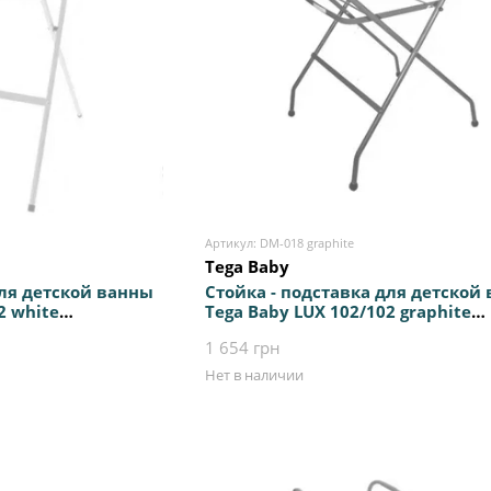
Артикул: DM-018 graphite
Tega Baby
для детской ванны
Стойка - подставка для детской
2 white
Tega Baby LUX 102/102 graphite
тискользящими
универсальная с антискользящ
1 654 грн
еталлическая
ножками, прочная металлическ
конструкция
Нет в наличии