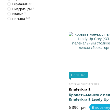
Германия
20
Нидерланды
4
Италия
2
Польша
148
Новинка
Артикул: 5902533930135
Kinderkraft
Кровать-манеж с пе
Kinderkraft Leody Up
(KCLEODUPGRY0000) 
6 390 грн
В корзин
столиком, 2 уровня 