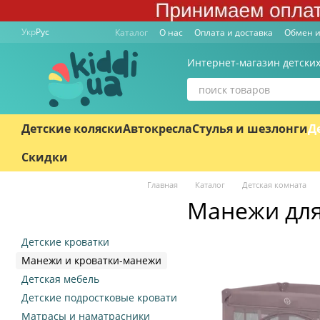
Перейти к основному контенту
Укр
Рус
Каталог
О нас
Оплата и доставка
Обмен и
Интернет-магазин детских
Детские коляски
Автокресла
Стулья и шезлонги
Д
Скидки
Главная
Каталог
Детская комната
Манежи для
Детские кроватки
Манежи и кроватки-манежи
Детская мебель
Детские подростковые кровати
Матрасы и наматрасники