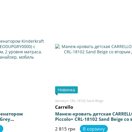
Новинка
Артикул: CRL-18102 Sand Beige
Carrello
ленатором
Манеж-кровать детская CARRELL
 Grey
Piccolo+ CRL-18102 Sand Beige со
с пеленальным
дном
у
2 815 грн
В корзину
матраса, легкая