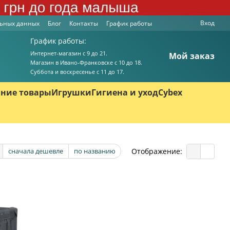
Вход
льных данных
Блог
Контакты
График работы
График работы:
Интернет-магазин с 9 до 21.
Мой заказ
Магазин в Ивано-Франковске с 10 до 18.
Суббота и воскресенье с 11 до 17.
ние товары
Игрушки
Гигиена и уход
Cybex
Отображение:
сначала дешевле
по названию