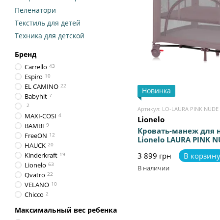
Пеленатори
Текстиль для детей
Техника для детской
Бренд
Carrello
43
Espiro
10
EL CAMINO
22
Новинка
Babyhit
7
2
Артикул: LO-LAURA PINK NUDE
MAXI-COSI
4
Lionelo
BAMBI
9
Кровать-манеж для
FreeON
12
Lionelo LAURA PINK 
HAUCK
20
Kinderkraft
19
3 899 грн
В корзин
Lionelo
63
В наличии
Qvatro
22
VELANO
10
Chicco
2
Максимальный вес ребенка