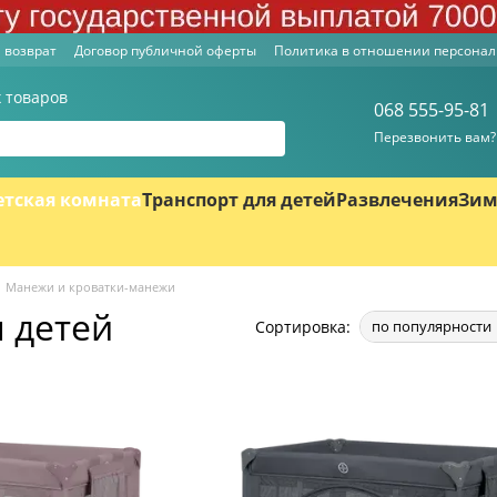
 возврат
Договор публичной оферты
Политика в отношении персона
 товаров
068 555-95-81
Перезвонить вам?
етская комната
Транспорт для детей
Развлечения
Зим
Манежи и кроватки-манежи
 детей
Сортировка:
по популярности