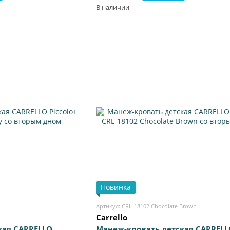
 мобиль
В наличии
Новинка
Артикул: CRL-18102 Chocolate Brown
Carrello
кая CARRELLO
Манеж-кровать детская CARRELL