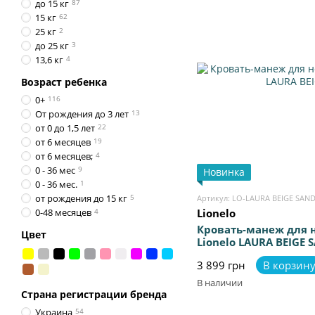
до 15 кг
87
15 кг
62
25 кг
2
до 25 кг
3
13,6 кг
4
Возраст ребенка
0+
116
От рождения до 3 лет
13
от 0 до 1,5 лет
22
от 6 месяцев
19
от 6 месяцев;
4
0 - 36 мес
9
Новинка
0 - 36 мес.
1
от рождения до 15 кг
5
Артикул: LO-LAURA BEIGE SAN
0-48 месяцев
4
Lionelo
Кровать-манеж для
Цвет
Lionelo LAURA BEIGE 
3 899 грн
В корзин
В наличии
Страна регистрации бренда
Украина
54