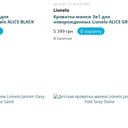
Артикул: LO-ALICE GREY
Lionelo
 для
Кроватка-манеж 3в1 для
lo ALICE BLACK
новорожденных Lionelo ALICE GR
у
5 399 грн
В корзину
В наличии