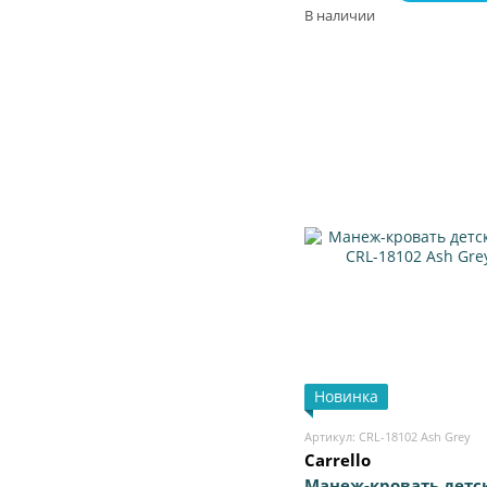
сборка, органайзер,
В наличии
Новинка
Артикул: CRL-18102 Ash Grey
Carrello
Манеж-кровать детс