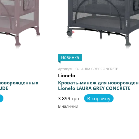
Новинка
Артикул: LO-LAURA GREY CONCRETE
Lionelo
 новорожденных
Кровать-манеж для новорожде
NUDE
Lionelo LAURA GREY CONCRETE
у
3 899 грн
В корзину
В наличии