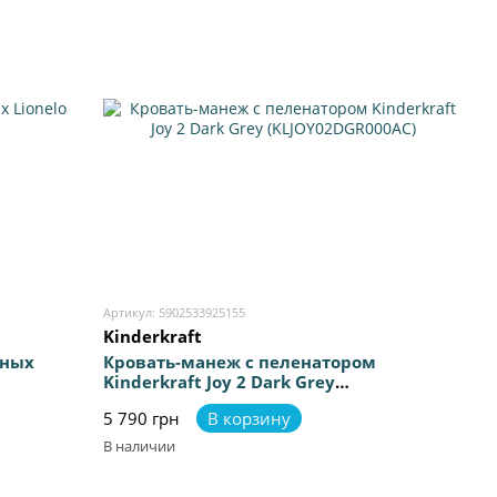
Артикул: 5902533925155
Kinderkraft
нных
Кровать-манеж с пеленатором
Kinderkraft Joy 2 Dark Grey
(KLJOY02DGR000AC)
5 790 грн
В корзину
В наличии