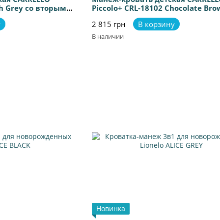
sh Grey со вторым
Piccolo+ CRL-18102 Chocolate Bro
вторым дном
у
2 815 грн
В корзину
В наличии
Новинка