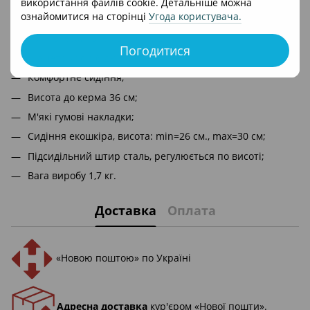
використання файлів cookie. Детальніше можна
ознайомитися на сторінці
Угода користувача
.
Матеріал рами сталь;
Три колеса, матеріал коліс EVA;
Погодитися
Діаметр коліс 6 дюймів;
Комфортне сидіння;
Висота до керма 36 см;
М'які гумові накладки;
Сидіння екошкіра, висота: min=26 см., max=30 см;
Підсидільний штир сталь, регулюється по висоті;
Вага виробу 1,7 кг.
Доставка
Оплата
«Новою поштою» по Україні
Адресна доставка
кур'єром «Нової пошти».