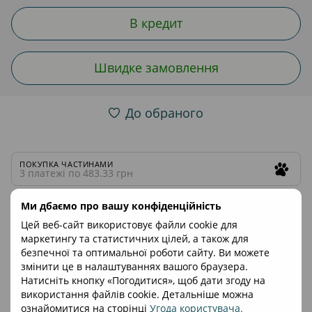
В кредит
Швидке замовлення
До обраного
ПОКУПКА ЧАСТИНАМИ
3 платежі по 483.33 грн
Ми дбаємо про вашу конфіденційність
3 платежі по 483.33 грн
Цей веб-сайт використовує файли cookie для
маркетингу та статистичних цілей, а також для
безпечної та оптимальної роботи сайту. Ви можете
Опис
Характеристики
Відгуки
змінити це в налаштуваннях вашого браузера.
Натисніть кнопку «Погодитися», щоб дати згоду на
Захистіть малюка від неприємної погоди з
чохлом на
використання файлів cookie. Детальніше можна
ніжки у сидінні Anex IQ
. Вітер, дощ чи сніг – чохол
ознайомитися на сторінці
Угода користувача
.