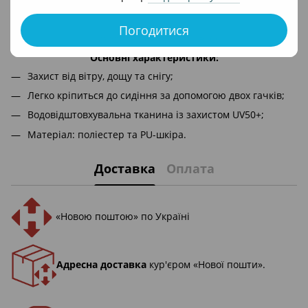
повністю закриває від негоди, створює затишок та тримає
ніжки у теплі.
Погодитися
Підходить для всіх візків IQ.
Основні характеристики:
Захист від вітру, дощу та снігу;
Легко кріпиться до сидіння за допомогою двох гачків;
Водовідштовхувальна тканина із захистом UV50+;
Матеріал: поліестер та PU-шкіра.
Доставка
Оплата
«Новою поштою» по Україні
Адресна доставка
кур'єром «Нової пошти».