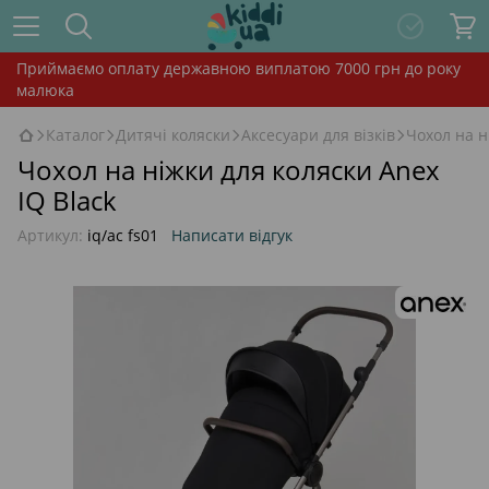
Приймаємо оплату державною виплатою 7000 грн до року
малюка
Каталог
Дитячі коляски
Аксесуари для візків
Чохол на н
Чохол на ніжки для коляски Anex
IQ Black
Артикул:
iq/ac fs01
Написати відгук