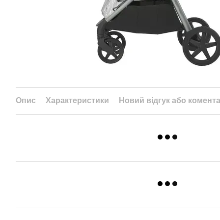
Опис
Характеристики
Новий відгук або комент