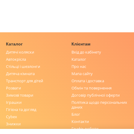
Каталог
Клієнтам
Дитячі коляски
Вхід до кабінету
Автокрісла
Каталог
Стільці і шезлонги
Про нас
Дитяча кімната
Мапа сайту
Транспорт для дітей
Оплата і доставка
Розваги
Обмін та повернення
Зимові товари
Договір публічної оферти
Іграшки
Політика щодо персональних
даних
Гігієна та догляд
Блог
Cybex
Контакти
Знижки
Графік роботи