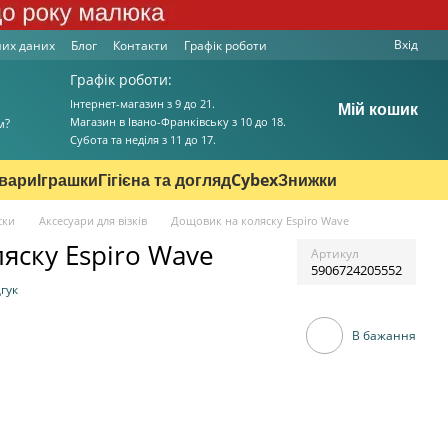
Вхід
них даних
Блог
Контакти
Графік роботи
Графік роботи:
Інтернет-магазин з 9 до 21.
Мій кошик
Магазин в Івано-Франківську з 10 до 18.
м?
Cубота та неділя з 11 до 17.
овари
Іграшки
Гігієна та догляд
Cybex
Знижки
ски
Аксесуари для візків
Дощовик на коляску Espiro Wave
яску Espiro Wave
Артикул
5906724205552
гук
В бажання