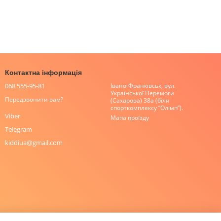
Контактна інформація
068 555-95-81
Івано-Франківськ, вул.
Української Перемоги
Передзвонити вам?
(Сахарова) 38а (біля
спорткомплексу “Олімп”).
Viber
Мапа проїзду
Telegram
kiddiua@gmail.com