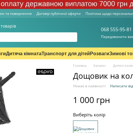
ін та повернення
Договір публічної оферти
Політика щодо персональ
 товарів
068 555-95-81
Передзвонити ва
нги
Дитяча кімната
Транспорт для дітей
Розваги
Зимові т
Головна
Каталог
Дитячі коля
Дощовик на кол
Немає в наявності
Написати від
1 000 грн
Виберіть колір