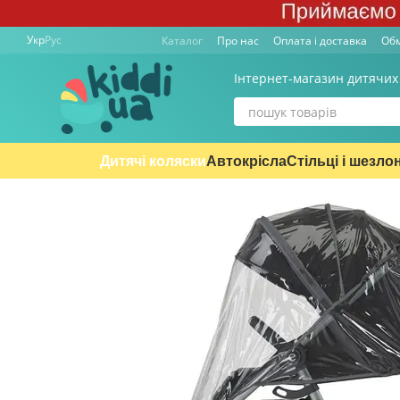
Перейти к основному контенту
Укр
Рус
Каталог
Про нас
Оплата і доставка
Обм
Інтернет-магазин дитячих
Дитячі коляски
Автокрісла
Стільці і шезло