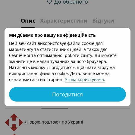
До обраного
Опис
Характеристики
Відгуки
Ми дбаємо про вашу конфіденційність
Дитячий горщик-стілець дитячий MONSTERS
Цей веб-сайт використовує файли cookie для
Усі технічні характеристики:
маркетингу та статистичних цілей, а також для
Для дітей від 18+ місяців;
безпечної та оптимальної роботи сайту. Ви можете
Вага виробу 0,200 кг;
змінити це в налаштуваннях вашого браузера.
Натисніть кнопку «Погодитися», щоб дати згоду на
Країна виробник Польща;
використання файлів cookie. Детальніше можна
Країна реєстрації бренду Польща;
ознайомитися на сторінці
Угода користувача
.
Матеріал пластик.
Погодитися
Доставка
Оплата
«Новою поштою» по Україні