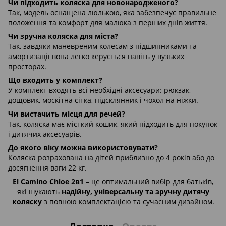
Чи підходить коляска для новонародженого?
Так, модель оснащена люлькою, яка забезпечує правильне
положення та комфорт для малюка з перших днів життя.
Чи зручна коляска для міста?
Так, завдяки маневреним колесам з підшипниками та
амортизації вона легко керується навіть у вузьких
просторах.
Що входить у комплект?
У комплект входять всі необхідні аксесуари: рюкзак,
дощовик, москітна сітка, підсклянник і чохол на ніжки.
Чи вистачить місця для речей?
Так, коляска має місткий кошик, який підходить для покупок
і дитячих аксесуарів.
До якого віку можна використовувати?
Коляска розрахована на дітей приблизно до 4 років або до
досягнення ваги 22 кг.
El Camino Chloe 2в1
– це оптимальний вибір для батьків,
які шукають
надійну, універсальну та зручну дитячу
коляску
з повною комплектацією та сучасним дизайном.