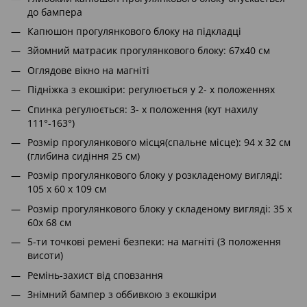
до бампера
Капюшон прогулянкового блоку на підкладці
Зйомний матрасик прогулянкового блоку: 67х40 см
Оглядове вікно на магніті
Підніжка з екошкіри: регулюється у 2- х положеннях
Спинка регулюється: 3- х положення (кут нахилу
111°-163°)
Розмір прогулянкового місця(спальне місце): 94 х 32 см
(глибина сидіння 25 см)
Розмір прогулянкового блоку у розкладеному вигляді:
105 х 60 х 109 см
Розмір прогулянкового блоку у складеному вигляді: 35 х
60х 68 см
5-ти точкові ремені безпеки: на магніті (3 положення
висоти)
Ремінь-захист від сповзання
Знімний бампер з оббивкою з екошкіри