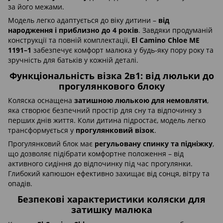
за його межами.
Модель легко адаптується до віку дитини –
від
народження і приблизно до 4 років
. Завдяки продуманій
конструкції та повній комплектації,
El Camino Chloe ME
1191–1
забезпечує комфорт малюка у будь-яку пору року та
зручність для батьків у кожній деталі.
Функціональність візка 2в1: від люльки до
прогулянкового блоку
Коляска оснащена
затишною люлькою для немовляти
,
яка створює безпечний простір для сну та відпочинку з
перших днів життя. Коли дитина підростає, модель легко
трансформується у
прогулянковий візок
.
Прогулянковий блок має
регульовану спинку та підніжку
,
що дозволяє підібрати комфортне положення – від
активного сидіння до відпочинку під час прогулянки.
Глибокий капюшон ефективно захищає від сонця, вітру та
опадів.
Безпекові характеристики коляски для
затишку малюка