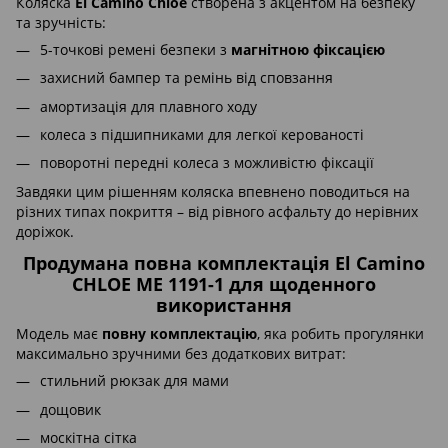
Коляска
El Camino Chloe
створена з акцентом на безпеку
та зручність:
5-точкові ремені безпеки з
магнітною фіксацією
захисний бампер та ремінь від сповзання
амортизація для плавного ходу
колеса з підшипниками для легкої керованості
поворотні передні колеса з можливістю фіксації
Завдяки цим рішенням коляска впевнено поводиться на
різних типах покриття – від рівного асфальту до нерівних
доріжок.
Продумана повна комплектація El Camino
CHLOE ME 1191-1 для щоденного
використання
Модель має
повну комплектацію
, яка робить прогулянки
максимально зручними без додаткових витрат:
стильний рюкзак для мами
дощовик
москітна сітка