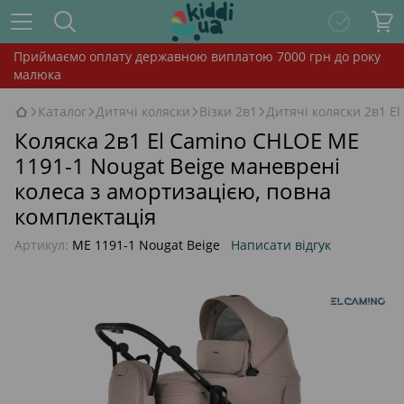
Приймаємо оплату державною виплатою 7000 грн до року
малюка
Каталог
Дитячі коляски
Візки 2в1
Дитячі коляски 2в1 El
Коляска 2в1 El Camino CHLOE ME
1191-1 Nougat Beige маневрені
колеса з амортизацією, повна
комплектація
Артикул:
ME 1191-1 Nougat Beige
Написати відгук