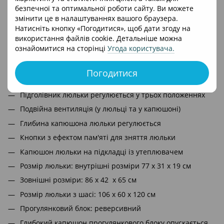
безпечної та оптимальної роботи сайту. Ви можете
Вік дитини: від народження до 4 років
змінити це в налаштуваннях вашого браузера.
Максимальне навантаження: до 22 кг
Натисніть кнопку «Погодитися», щоб дати згоду на
використання файлів cookie. Детальніше можна
Максимальне навантаження на люльку: до 9 кг
ознайомитися на сторінці
Угода користувача
.
Матеріал рами: алюміній
Тканини з водовідштовхувальним просоченням та
Погодитися
UV50+
Підголівник люльки регулюється у трьох положеннях
Подвійна вентиляція (у люльці та у капюшоні)
Глибина капюшона люльки регулюється
Кнопки з ефектом пам'яті для зняття люльки
Капюшон люльки на підкладці із утеплювачем
Розмір люльки: внутрішні розміри 77 х 31 x 19 см
Зовнішні розміри: 86 х 42 х 65 см
Розмір люльки з шасі: 106 х 60 х 120 см
Прогулянковий блок: реверсивний
Глибокий капюшон прогулянкового блоку опускається