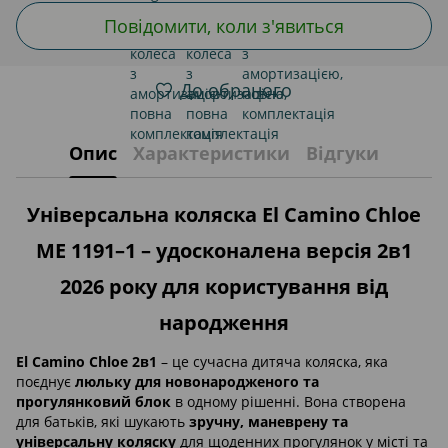
Повідомити, коли з'явиться
До обраного
Опис
Характеристики
Відгуки
Універсальна коляска El Camino Chloe
ME 1191–1 – удосконалена версія 2в1
2026 року для користування від
народження
El Camino Chloe 2в1
– це сучасна дитяча коляска, яка
поєднує
люльку для новонародженого та
прогулянковий блок
в одному рішенні. Вона створена
для батьків, які шукають
зручну, маневрену та
універсальну коляску
для щоденних прогулянок у місті та