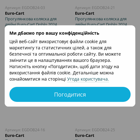
Артикул: EGDOB24-03
Артикул: EGDOB24-21
Euro-Cart
Euro-Cart
Прогулянкова коляска для
Прогулянкова коляска для
двійні Euro-Cart Doblo 2024
двійні Euro-Cart Doblo 2024
Camel
Jungle
18 620 грн
18 620 грн
Ми дбаємо про вашу конфіденційність
Цей веб-сайт використовує файли cookie для
В кошик
В кошик
маркетингу та статистичних цілей, а також для
безпечної та оптимальної роботи сайту. Ви можете
змінити це в налаштуваннях вашого браузера.
Натисніть кнопку «Погодитися», щоб дати згоду на
використання файлів cookie. Детальніше можна
ознайомитися на сторінці
Угода користувача
.
Погодитися
Артикул: EGDOB24-16
Артикул: EGDOB24-25
Euro-Cart
Euro-Cart