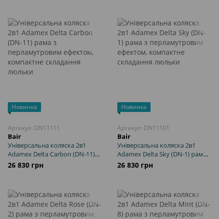
ефектом, компактне
ефектом, компактне
складання люльки
складання люльки
Новинка
Новинка
Артикул: DN11111
Артикул: DN11101
Bair
Bair
Універсальна коляска 2в1
Універсальна коляска 2в1
Adamex Delta Carbon (DN-11)
Adamex Delta Sky (DN-1) рама з
рама з перламутровим
перламутровим ефектом,
26 830 грн
26 830 грн
ефектом, компактне
компактне складання люльки
складання люльки