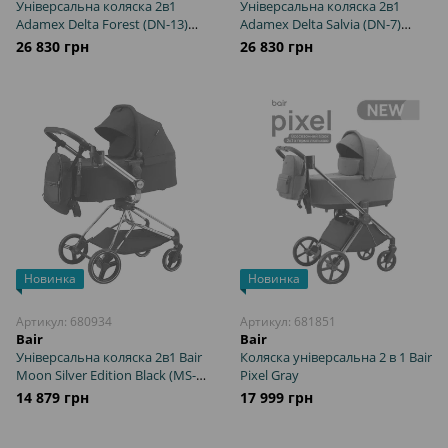
Універсальна коляска 2в1
Універсальна коляска 2в1
Adamex Delta Forest (DN-13)
Adamex Delta Salvia (DN-7)
рама з перламутровим
рама з перламутровим
26 830 грн
26 830 грн
ефектом, компактне
ефектом, компактне
складання люльки
складання люльки
Новинка
Новинка
Артикул: 680934
Артикул: 681851
Bair
Bair
Універсальна коляска 2в1 Bair
Коляска універсальна 2 в 1 Bair
Moon Silver Edition Black (MS-
Pixel Gray
01) з поворотним механізмом
14 879 грн
17 999 грн
на 360