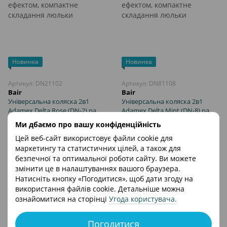
Новинка
Новинка
Артикул: DN21102
Артикул: DN81108
Bair
Bair
Універсальна коляска 2в1
Універсальна коляска 2в1
Adamex Delta Rose (DN-2) рама
Adamex Delta Mint (DN-8) рама
з перламутровим ефектом,
з перламутровим ефектом,
26 830 грн
26 830 грн
Ми дбаємо про вашу конфіденційність
компактне складання люльки
компактне складання люльки
Цей веб-сайт використовує файли cookie для
маркетингу та статистичних цілей, а також для
безпечної та оптимальної роботи сайту. Ви можете
змінити це в налаштуваннях вашого браузера.
Натисніть кнопку «Погодитися», щоб дати згоду на
використання файлів cookie. Детальніше можна
ознайомитися на сторінці
Угода користувача
.
Погодитися