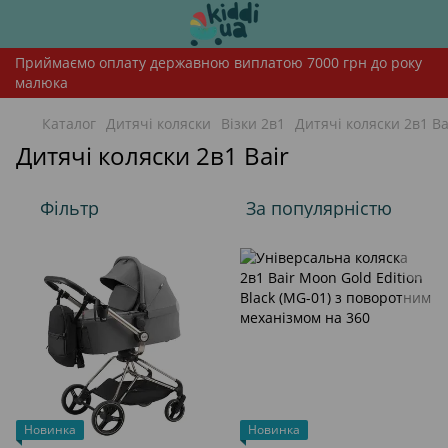
Приймаємо оплату державною виплатою 7000 грн до року
малюка
Каталог
Дитячі коляски
Візки 2в1
Дитячі коляски 2в1 Ba
Дитячі коляски 2в1 Bair
Фільтр
За популярністю
Новинка
Новинка