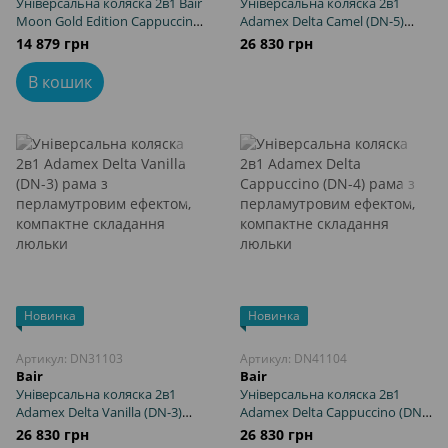
Універсальна коляска 2в1 Bair
Універсальна коляска 2в1
Moon Gold Edition Cappuccino
Adamex Delta Camel (DN-5)
(MG-03) з поворотним
рама з перламутровим
14 879 грн
26 830 грн
механізмом на 360
ефектом, компактне
складання люльки
В кошик
Новинка
Новинка
Артикул: DN31103
Артикул: DN41104
Bair
Bair
Універсальна коляска 2в1
Універсальна коляска 2в1
Adamex Delta Vanilla (DN-3)
Adamex Delta Cappuccino (DN-
рама з перламутровим
4) рама з перламутровим
26 830 грн
26 830 грн