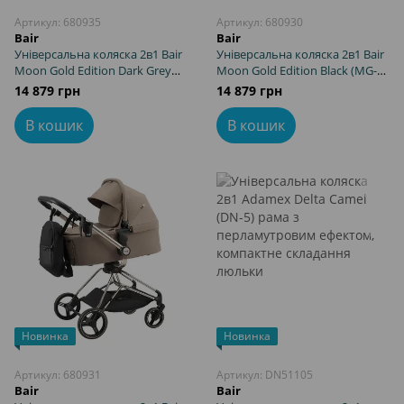
Артикул: 680935
Артикул: 680930
Bair
Bair
Універсальна коляска 2в1 Bair
Універсальна коляска 2в1 Bair
Moon Gold Edition Dark Grey
Moon Gold Edition Black (MG-
(MG-02) з поворотним
01) з поворотним механізмом
14 879 грн
14 879 грн
механізмом на 360
на 360
В кошик
В кошик
Новинка
Новинка
Артикул: 680931
Артикул: DN51105
Bair
Bair