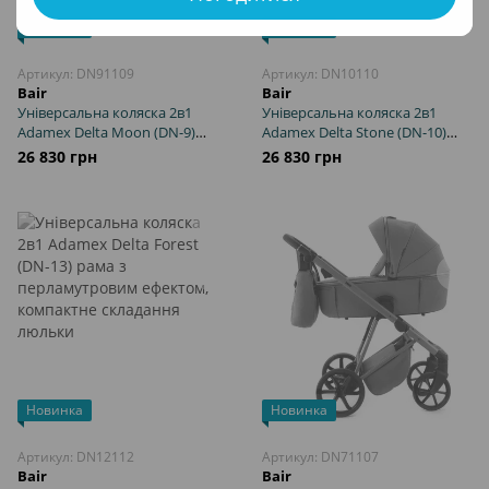
Новинка
Новинка
Артикул: DN91109
Артикул: DN10110
Bair
Bair
Універсальна коляска 2в1
Універсальна коляска 2в1
Adamex Delta Moon (DN-9)
Adamex Delta Stone (DN-10)
рама з перламутровим
рама з перламутровим
26 830 грн
26 830 грн
ефектом, компактне
ефектом, компактне
складання люльки
складання люльки
Новинка
Новинка
Артикул: DN12112
Артикул: DN71107
Bair
Bair