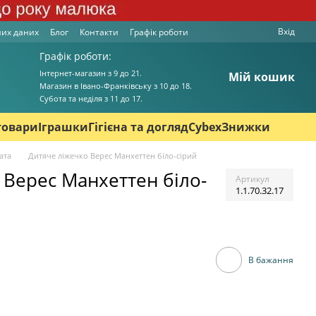
Вхід
них даних
Блог
Контакти
Графік роботи
Графік роботи:
Інтернет-магазин з 9 до 21.
Мій кошик
Магазин в Івано-Франківську з 10 до 18.
Cубота та неділя з 11 до 17.
товари
Іграшки
Гігієна та догляд
Cybex
Знижки
ата
Дитяче ліжечко Верес Манхеттен біло-сірий
 Верес Манхеттен біло-
Артикул
1.1.70.32.17
В бажання