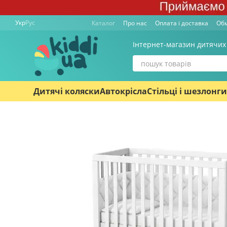
Перейти к основному контенту
Укр
Рус
Каталог
Про нас
Оплата і доставка
Обм
Інтернет-магазин дитячих
Дитячі коляски
Автокрісла
Стільці і шезлонги