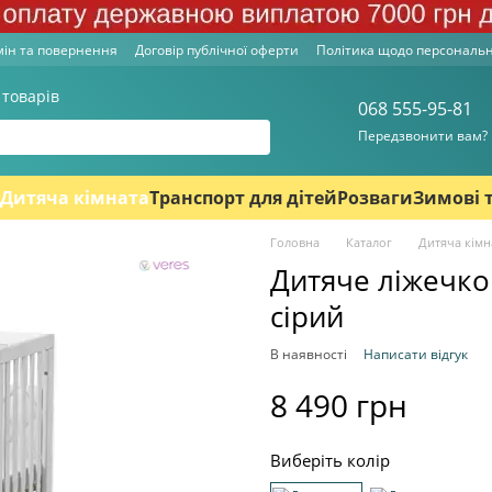
ін та повернення
Договір публічної оферти
Політика щодо персональ
 товарів
068 555-95-81
Передзвонити вам?
Дитяча кімната
Транспорт для дітей
Розваги
Зимові 
Головна
Каталог
Дитяча кімн
Дитяче ліжечко
сірий
В наявності
Написати відгук
8 490 грн
Виберіть колір