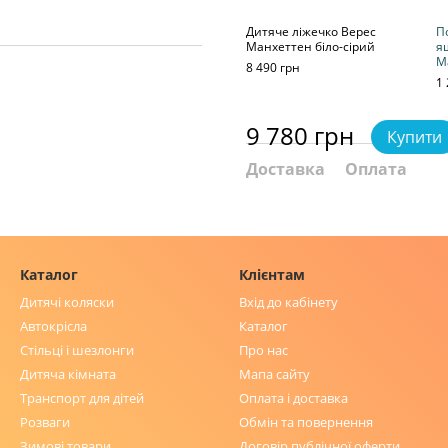
Дитяче ліжечко Верес
П
Манхеттен біло-сірий
я
М
8 490 грн
1 
9 780 грн
Купити
Доставка
Оплата
Каталог
Клієнтам
Дитячі коляски
Вхід до кабінету
Автокрісла
Каталог
Стільці і шезлонги
Про нас
Дитяча кімната
Мапа сайту
Транспорт для дітей
Оплата і доставка
Розваги
Обмін та повернення
Зимові товари
Договір публічної оферти