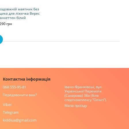
оздовжній маятник без
щика для ліжечка Верес
анхеттен білий
290 грн
Контактна інформація
068 555-95-81
Івано-Франківськ, вул.
Української Перемоги
Передзвонити вам?
(Сахарова) 38а (біля
спорткомплексу “Олімп”).
Viber
Мапа проїзду
Telegram
kiddiua@gmail.com