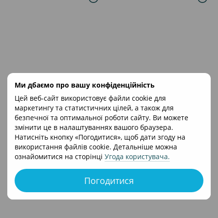
Артикул: M 5727-1 Chocolate
Артикул: M 5727-1 Almost Black
Ми дбаємо про вашу конфіденційність
BAMBI
BAMBI
Прогулянкова коляска BAMBI
Прогулянкова коляска BAMBI
Цей веб-сайт використовує файли cookie для
M 5727-1 FLASH Chocolate
M 5727-1 FLASH Almost Black
маркетингу та статистичних цілей, а також для
4 179 грн
4 267 грн
безпечної та оптимальної роботи сайту. Ви можете
змінити це в налаштуваннях вашого браузера.
Натисніть кнопку «Погодитися», щоб дати згоду на
використання файлів cookie. Детальніше можна
ознайомитися на сторінці
Угода користувача
.
Погодитися