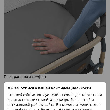
Пространство и комфорт
Экстра-толстый матрас обеспечивает лучшую
амортизацию и облегчает засыпание, даря вашему
Мы заботимся о вашей конфиденциальности
ребенку блаженный комфорт и спокойный, безмятежный
Этот веб-сайт использует файлы cookie для маркетинга
сон.
и статистических целей, а также для безопасной и
оптимальной работы сайта. Вы можете изменить это в
настройках вашего браузера. Нажмите на кнопку