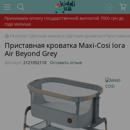
Принимаем оплату государственной выплатой 7000 грн до
года малыша
Каталог
Детская комната
Детские кроватки
Приставные
Приставная кроватка Maxi-Cosi Iora
Air Beyond Grey
Артикул:
2121052110
Оставить отзыв