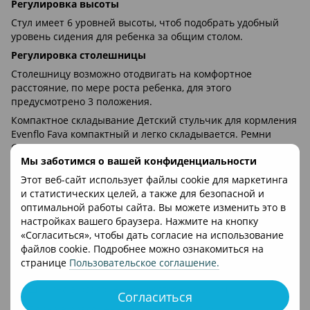
Регулировка высоты
Стул имеет 6 уровней высоты, чтоб подобрать удобный
уровень сидения для ребенка за общим столом.
Регулировка столешницы
Столешницу возможно отодвигать на комфортное
расстояние, по мере роста ребенка, для этого
предусмотрено 3 положения.
Компактное складывание Детский стульчик для кормления
Evenflo Fava компактный и легко складывается. Ремни
безопасности Чтобы непоседе было безопасно в стульчике,
Мы заботимся о вашей конфиденциальности
в нем присутствуют 5-ти точечные ремни безопасности с
разделителем для ножек, которыми необходимо
Этот веб-сайт использует файлы cookie для маркетинга
пристегивать ребенка.
и статистических целей, а также для безопасной и
оптимальной работы сайта. Вы можете изменить это в
Размеры:
настройках вашего браузера. Нажмите на кнопку
Ширина столика: 32 см.
«Согласиться», чтобы дать согласие на использование
файлов cookie. Подробнее можно ознакомиться на
Длина столика: 59 см.
странице
Пользовательское соглашение
.
Высота в разложенном состоянии: 110 см.
Ширина в разложенном состоянии: 55 см.
Согласиться
Длина в разложенном состоянии: 85 см.