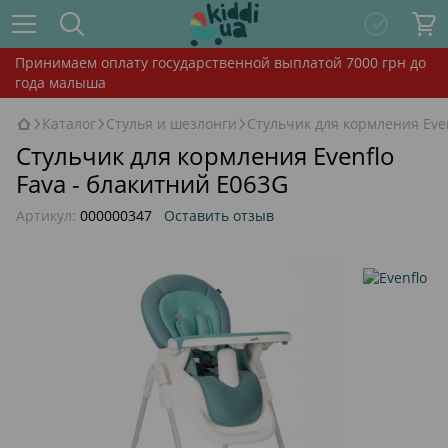
Принимаем оплату государственной выплатой 7000 грн до
года малыша
Каталог
Стулья и шезлонги
Стульчик для кормления Even
Стульчик для кормления Evenflo
Fava - блакитний E063G
Артикул:
000000347
Оставить отзыв