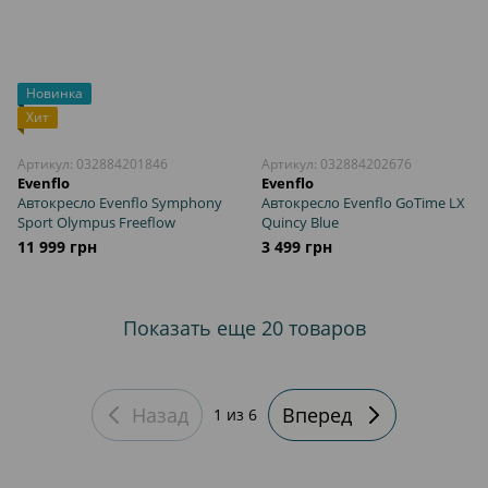
Новинка
Хит
Артикул: 032884201846
Артикул: 032884202676
Evenflo
Evenflo
Автокресло Evenflo Symphony
Автокресло Evenflo GoTime LX
Sport Olympus Freeflow
Quincy Blue
11 999 грн
3 499 грн
Показать еще 20 товаров
Назад
Вперед
1
из 6