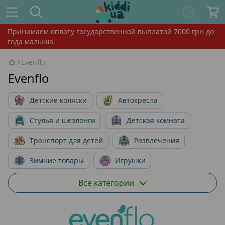
Принимаем оплату государственной выплатой 7000 грн до
года малыша
Evenflo
Evenflo
Детские коляски
Автокресла
Стулья и шезлонги
Детская комната
Транспорт для детей
Развлечения
Зимние товары
Игрушки
Гигиена и уход
Cybex
Скидки
Все категории