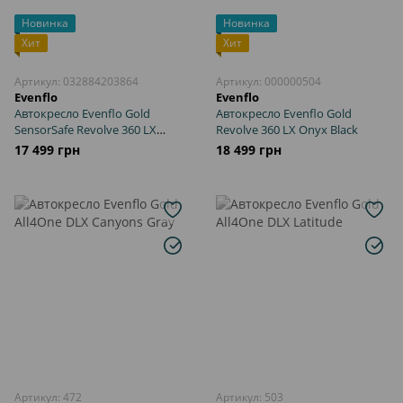
Новинка
Новинка
Хит
Хит
Артикул: 032884203864
Артикул: 000000504
Evenflo
Evenflo
Автокресло Evenflo Gold
Автокресло Evenflo Gold
SensorSafe Revolve 360 LX
Revolve 360 LX Onyx Black
Emerald Green
17 499 грн
18 499 грн
Артикул: 472
Артикул: 503