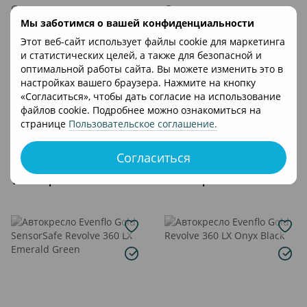
Мы заботимся о вашей конфиденциальности
Этот веб-сайт использует файлы cookie для маркетинга
и статистических целей, а также для безопасной и
оптимальной работы сайта. Вы можете изменить это в
настройках вашего браузера. Нажмите на кнопку
Новинка
Новинка
«Согласиться», чтобы дать согласие на использование
Хит
Хит
файлов cookie. Подробнее можно ознакомиться на
странице
Пользовательское соглашение
.
Артикул: 000000541
Артикул: 000000501
Evenflo
Evenflo
Автокресло Evenflo Revolve
Автокресло Evenflo Gold
Согласиться
360 LX Amherst Gray
Revolve 360 LX Moonstone
Gray
17 499 грн
18 499 грн