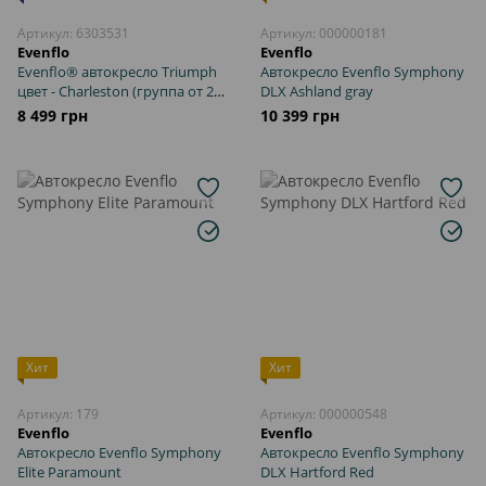
Артикул: 6303531
Артикул: 000000181
Evenflo
Evenflo
Evenflo® автокресло Triumph
Автокресло Evenflo Symphony
цвет - Charleston (группа от 2,2
DLX Ashland gray
до 29,4 кг)
8 499 грн
10 399 грн
Хит
Хит
Артикул: 179
Артикул: 000000548
Evenflo
Evenflo
Автокресло Evenflo Symphony
Автокресло Evenflo Symphony
Elite Paramount
DLX Hartford Red